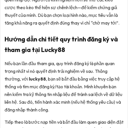
cược theo kèo thể hiện sự chênh lệch—để kiểm chứng giả
thuyết của mình. Dù bạn chọn loại hình nào, mục tiêu vẫn là
tăng khả năng ra quyết định đúng thay vì chỉ “chờ may tới”.
Hướng dẫn chi tiết quy trình đăng ký và
tham gia tại Lucky88
Nếu bạn lần đầu tham gia, quy trình đăng ký là phần quan
trọng nhất vì nó quyết định trải nghiệm về sau. Thông
thường, với
lucky88
, bạn sẽ bắt đầu bằng việc truy cập hệ
thống và tìm mục đăng ký/tạo tài khoản. Mình khuyên bạn
nên kiểm tra kỹ thông tin nhập liệu để tránh sai lệch về dữ liệu
liên hệ. Sau đó, tiến hành xác minh (nếu hệ thống yêu cầu) và
đăng nhập thành công.
Tiếp theo là bước nạp tiền và bắt đầu làm quen giao diện đặt