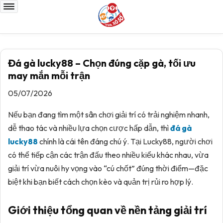
Đá gà lucky88 – Chọn đúng cặp gà, tối ưu
may mắn mỗi trận
05/07/2026
Nếu bạn đang tìm một sân chơi giải trí có trải nghiệm nhanh,
dễ thao tác và nhiều lựa chọn cược hấp dẫn, thì
đá gà
lucky88
chính là cái tên đáng chú ý. Tại Lucky88, người chơi
có thể tiếp cận các trận đấu theo nhiều kiểu khác nhau, vừa
giải trí vừa nuôi hy vọng vào “cú chốt” đúng thời điểm—đặc
biệt khi bạn biết cách chọn kèo và quản trị rủi ro hợp lý.
Giới thiệu tổng quan về nền tảng giải trí