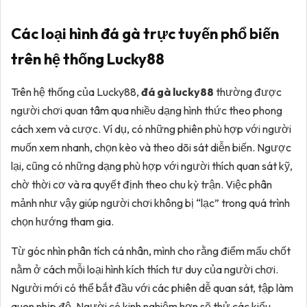
Các loại hình đá gà trực tuyến phổ biến
trên hệ thống Lucky88
Trên hệ thống của Lucky88,
đá gà lucky88
thường được
người chơi quan tâm qua nhiều dạng hình thức theo phong
cách xem và cược. Ví dụ, có những phiên phù hợp với người
muốn xem nhanh, chọn kèo và theo dõi sát diễn biến. Ngược
lại, cũng có những dạng phù hợp với người thích quan sát kỹ,
chờ thời cơ và ra quyết định theo chu kỳ trận. Việc phân
mảnh như vậy giúp người chơi không bị “lạc” trong quá trình
chọn hướng tham gia.
Từ góc nhìn phân tích cá nhân, mình cho rằng điểm mấu chốt
nằm ở cách mỗi loại hình kích thích tư duy của người chơi.
Người mới có thể bắt đầu với các phiên dễ quan sát, tập làm
quen nhịp độ. Người có kinh nghiệm hơn sẽ thử các kiểu