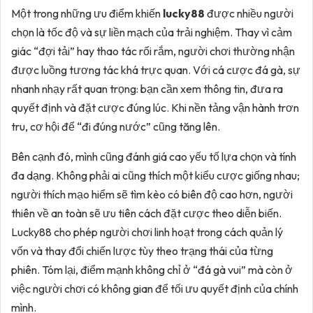
Một trong những ưu điểm khiến
lucky88
được nhiều người
chọn là tốc độ và sự liền mạch của trải nghiệm. Thay vì cảm
giác “đợi tải” hay thao tác rối rắm, người chơi thường nhận
được luồng tương tác khá trực quan. Với cá cược đá gà, sự
nhanh nhạy rất quan trọng: bạn cần xem thông tin, đưa ra
quyết định và đặt cược đúng lúc. Khi nền tảng vận hành trơn
tru, cơ hội để “đi đúng nước” cũng tăng lên.
Bên cạnh đó, mình cũng đánh giá cao yếu tố lựa chọn và tính
đa dạng. Không phải ai cũng thích một kiểu cược giống nhau;
người thích mạo hiểm sẽ tìm kèo có biên độ cao hơn, người
thiên về an toàn sẽ ưu tiên cách đặt cược theo diễn biến.
Lucky88 cho phép người chơi linh hoạt trong cách quản lý
vốn và thay đổi chiến lược tùy theo trạng thái của từng
phiên. Tóm lại, điểm mạnh không chỉ ở “đá gà vui” mà còn ở
việc người chơi có không gian để tối ưu quyết định của chính
mình.