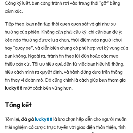
Càng kỷ luật, bạn càng tránh rơi vào trạng thái “gỡ” bằng
cảm xúc.
Tiếp theo, bạn nên tập thói quen quan sát và ghi nhớ xu
hướng của phiên. Không cần phải cầu kỳ, chỉ cần bạn để ý:
kèo nào thường được lựa chọn, thời điểm nào người chơi
hay “quay xe”, và diễn biến chung có phù hợp với kỳ vọng của
bạn không. Ngoài ra, tránh tin theo lời đồn hoặc các mẹo
thiếu căn cứ. Tối ưu hiệu quả đến từ việc bạn hiểu hệ thống,
hiểu cách mình ra quyết định, và hành động dựa trên thông
tin thay vì đoán mò. Đó cũng chính là cách giúp bạn tham gia
lucky88
một cách bền vững hơn.
Tổng kết
Tóm lại,
đá gà
lucky88
là lựa chọn hấp dẫn cho người muốn
trải nghiệm cá cược trực tuyến với giao diện thân thiện, tính