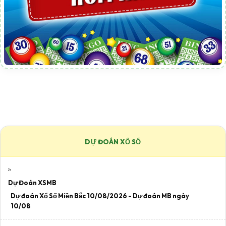
DỰ ĐOÁN XỔ SỐ
Dự Đoán XSMB
Dự đoán Xổ Số Miền Bắc 10/08/2026 - Dự đoán MB ngày
10/08