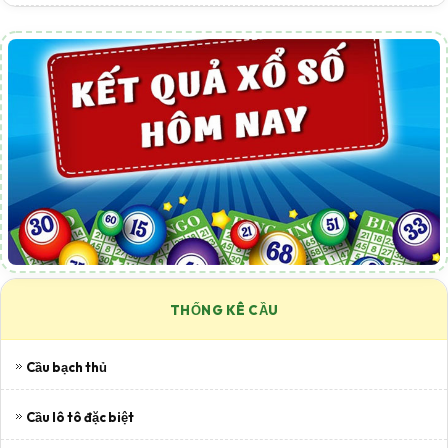
THỐNG KÊ CẦU
Cầu bạch thủ
Cầu lô tô đặc biệt