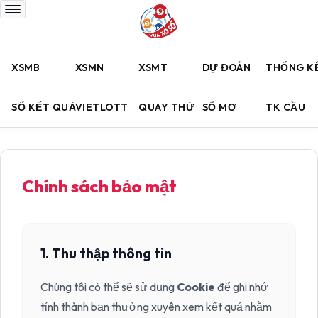
XSMB
XSMN
XSMT
DỰ ĐOÁN
THỐNG K
SỔ KẾT QUẢ
VIETLOTT
QUAY THỬ
SỔ MƠ
TK CẦU
Chính sách bảo mật
1. Thu thập thông tin
Chúng tôi có thể sẽ sử dụng
Cookie
để ghi nhớ
tỉnh thành bạn thường xuyên xem kết quả nhằm