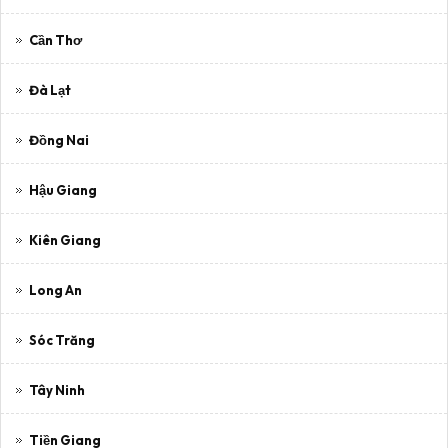
Cần Thơ
Đà Lạt
Đồng Nai
Hậu Giang
Kiên Giang
Long An
Sóc Trăng
Tây Ninh
Tiền Giang