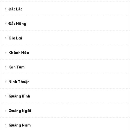
Đắc Lắc
Đắc Nông
Gia Lai
Khánh Hòa
Kon Tum
Ninh Thuận
Quảng Bình
Quảng Ngãi
Quảng Nam