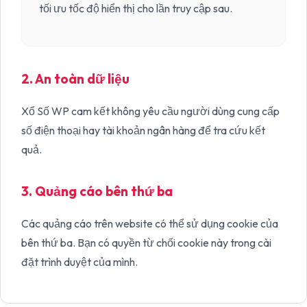
tối ưu tốc độ hiển thị cho lần truy cập sau.
2. An toàn dữ liệu
Xổ Số WP cam kết không yêu cầu người dùng cung cấp
số điện thoại hay tài khoản ngân hàng để tra cứu kết
quả.
3. Quảng cáo bên thứ ba
Các quảng cáo trên website có thể sử dụng cookie của
bên thứ ba. Bạn có quyền từ chối cookie này trong cài
đặt trình duyệt của mình.