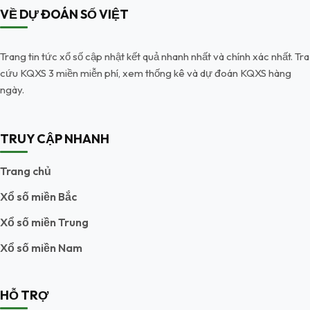
VỀ DỰ ĐOÁN SỐ VIỆT
Trang tin tức xổ số cập nhật kết quả nhanh nhất và chính xác nhất. Tra
cứu KQXS 3 miền miễn phí, xem thống kê và dự đoán KQXS hàng
ngày.
TRUY CẬP NHANH
Trang chủ
Xổ số miền Bắc
Xổ số miền Trung
Xổ số miền Nam
HỖ TRỢ