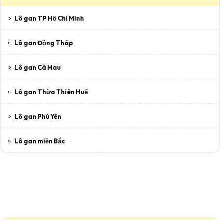
Lô gan TP Hồ Chí Minh
Lô gan Đồng Tháp
Lô gan Cà Mau
Lô gan Thừa Thiên Huế
Lô gan Phú Yên
Lô gan miền Bắc