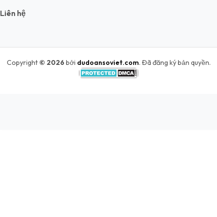
Liên hệ
Copyright
© 2026
bởi
dudoansoviet.com
. Đã đăng ký bản quyền.