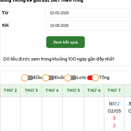
Bảng thống kê giải đặc biệt theo tổng
Từ
tới
Xem kết quả
Dữ liệu được xem trong khoảng 100 ngày gần đây nhất
Đầu
Đuôi
Loto
Tổng
THỨ 2
THỨ 3
THỨ 4
THỨ 5
THỨ 6
THỨ 7
161
32
3
02/05
0
3
2