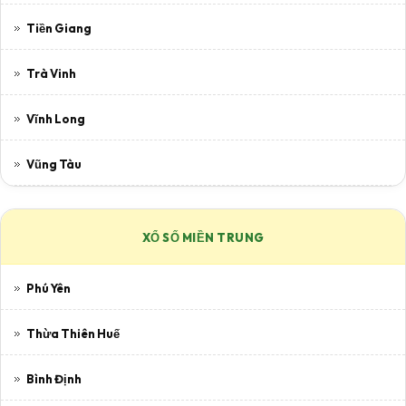
Tiền Giang
Trà Vinh
Vĩnh Long
Vũng Tàu
XỔ SỐ MIỀN TRUNG
Phú Yên
Thừa Thiên Huế
Bình Định