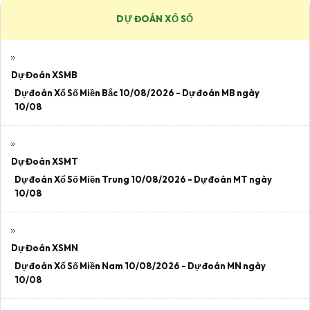
DỰ ĐOÁN XỔ SỐ
Dự Đoán XSMB
Dự đoán Xổ Số Miền Bắc 10/08/2026 - Dự đoán MB ngày
10/08
Dự Đoán XSMT
Dự đoán Xổ Số Miền Trung 10/08/2026 - Dự đoán MT ngày
10/08
Dự Đoán XSMN
Dự đoán Xổ Số Miền Nam 10/08/2026 - Dự đoán MN ngày
10/08