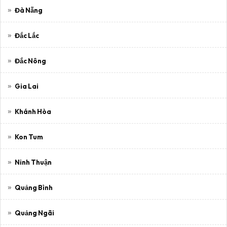
Đà Nẵng
Đắc Lắc
Đắc Nông
Gia Lai
Khánh Hòa
Kon Tum
Ninh Thuận
Quảng Bình
Quảng Ngãi