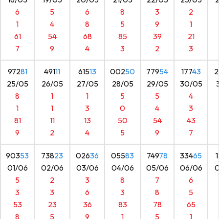
6
5
6
8
3
2
1
4
8
5
9
1
61
54
68
85
39
21
7
9
4
3
2
3
972
81
491
11
615
13
002
50
779
54
177
43
2
25/05
26/05
27/05
28/05
29/05
30/05
8
1
1
5
5
4
1
1
3
0
4
3
81
11
13
50
54
43
9
2
4
5
9
7
903
53
738
23
026
36
055
83
749
78
334
65
01/06
02/06
03/06
04/06
05/06
06/06
0
5
2
3
8
7
6
3
3
6
3
8
5
53
23
36
83
78
65
8
5
9
1
5
1