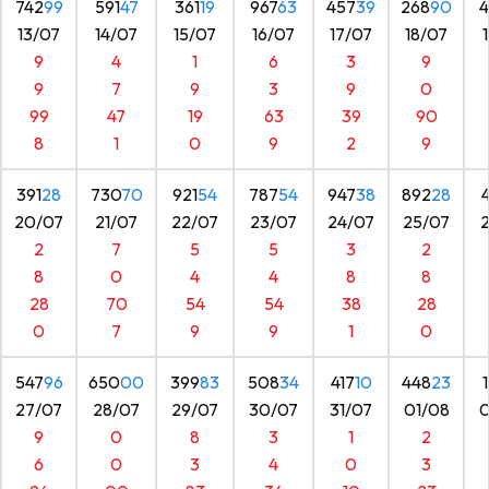
742
99
591
47
361
19
967
63
457
39
268
90
4
13/07
14/07
15/07
16/07
17/07
18/07
9
4
1
6
3
9
9
7
9
3
9
0
99
47
19
63
39
90
8
1
0
9
2
9
391
28
730
70
921
54
787
54
947
38
892
28
20/07
21/07
22/07
23/07
24/07
25/07
2
7
5
5
3
2
8
0
4
4
8
8
28
70
54
54
38
28
0
7
9
9
1
0
547
96
650
00
399
83
508
34
417
10
448
23
27/07
28/07
29/07
30/07
31/07
01/08
0
9
0
8
3
1
2
6
0
3
4
0
3