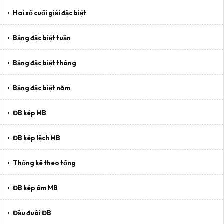
Hai số cuối giải đặc biệt
Bảng đặc biệt tuần
Bảng đặc biệt tháng
Bảng đặc biệt năm
ĐB kép MB
ĐB kép lệch MB
Thống kê theo tổng
ĐB kép âm MB
Đầu đuôi ĐB