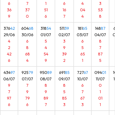
6
7
1
6
4
3
36
37
51
16
04
53
9
0
6
7
4
8
376
42
604
68
318
54
511
39
181
65
148
87
29/06
30/06
01/07
02/07
03/07
04/07
0
4
6
5
3
6
8
2
8
4
9
5
7
42
68
54
39
65
87
6
4
9
2
1
5
434
97
925
79
950
89
691
85
727
67
094
01
06/07
07/07
08/07
09/07
10/07
11/07
9
7
8
8
6
0
7
9
9
5
7
1
97
79
89
85
67
01
6
6
7
3
3
1