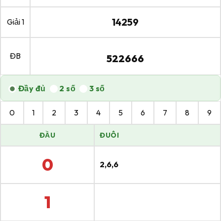
14259
Giải 1
ĐB
522666
0
1
2
3
4
5
6
7
8
9
ĐẦU
ĐUÔI
0
2,6,6
1