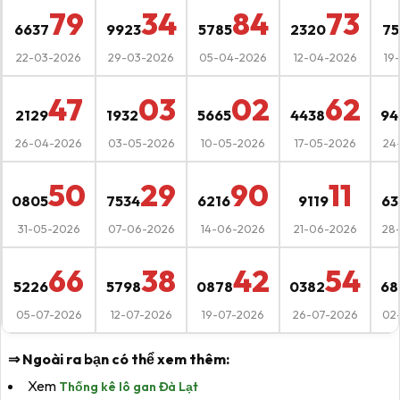
79
34
84
73
6637
9923
5785
2320
75
22-03-2026
29-03-2026
05-04-2026
12-04-2026
19
47
03
02
62
2129
1932
5665
4438
94
26-04-2026
03-05-2026
10-05-2026
17-05-2026
24
50
29
90
11
0805
7534
6216
9119
63
31-05-2026
07-06-2026
14-06-2026
21-06-2026
28
66
38
42
54
5226
5798
0878
0382
68
05-07-2026
12-07-2026
19-07-2026
26-07-2026
02
⇒ Ngoài ra bạn có thể xem thêm:
Xem
Thống kê lô gan Đà Lạt