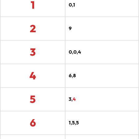
1
0,1
2
9
3
0,0,4
4
6,8
5
3,
4
6
1,5,5