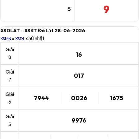
9
5
XSDLAT - XSKT Đà Lạt 28-06-2026
»
chủ nhật
XSMN
XSDL
Giải
16
8
Giải
017
7
Giải
7944
0026
1675
6
Giải
9976
5