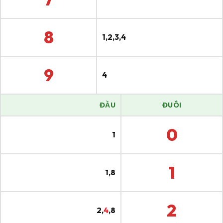
8
1,2,3,4
9
4
ĐẦU
ĐUÔI
0
1
1
1,8
2
2,
4
,8