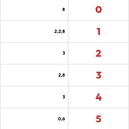
0
8
1
2,2,8
2
3
3
2,8
4
3
5
0,6