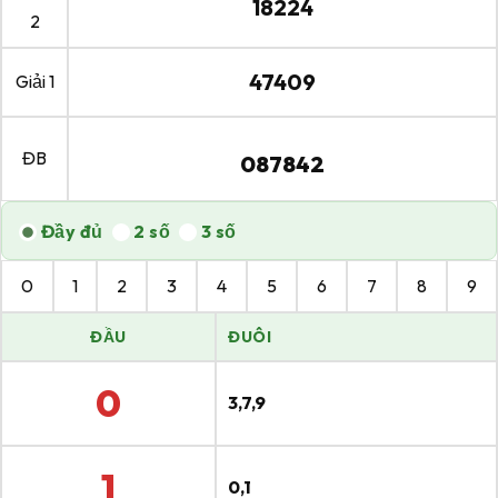
18224
2
47409
Giải 1
ĐB
087842
0
1
2
3
4
5
6
7
8
9
ĐẦU
ĐUÔI
0
3,7,9
1
0,1