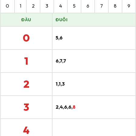
0
1
2
3
4
5
6
7
8
9
ĐẦU
ĐUÔI
0
5,6
1
6,7,7
2
1,1,3
3
2,4,6,6,
8
4