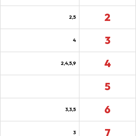
2
2,5
3
4
4
2,4,5,9
5
6
3,3,5
7
3