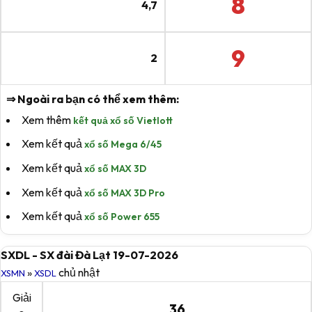
8
4,7
9
2
⇒ Ngoài ra bạn có thể xem thêm:
Xem thêm
kết quả xổ số Vietlott
Xem kết quả
xổ số Mega 6/45
Xem kết quả
xổ số MAX 3D
Xem kết quả
xổ số MAX 3D Pro
Xem kết quả
xổ số Power 655
SXDL - SX đài Đà Lạt 19-07-2026
»
chủ nhật
XSMN
XSDL
Giải
36