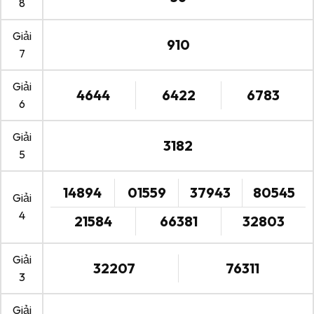
8
Giải
910
7
Giải
4644
6422
6783
6
Giải
3182
5
14894
01559
37943
80545
Giải
4
21584
66381
32803
Giải
32207
76311
3
Giải