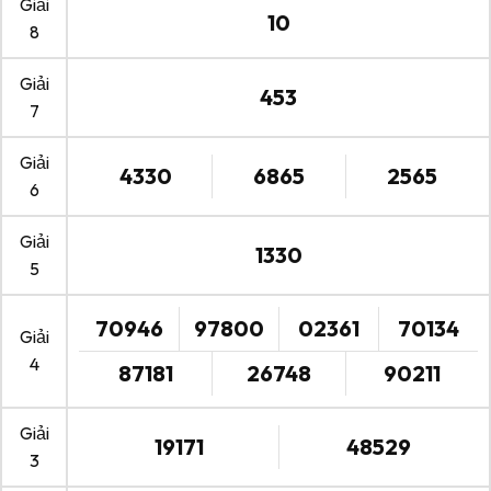
Giải
10
8
Giải
453
7
Giải
4330
6865
2565
6
Giải
1330
5
70946
97800
02361
70134
Giải
4
87181
26748
90211
Giải
19171
48529
3