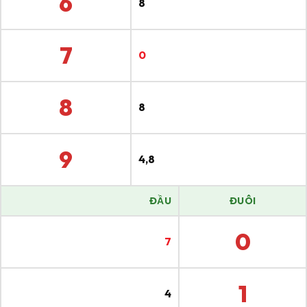
6
8
7
0
8
8
9
4,8
ĐẦU
ĐUÔI
0
7
1
4