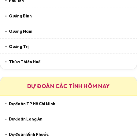
Phú Yên
Quảng Bình
Quảng Nam
Quảng Trị
Thừa Thiên Huế
DỰ ĐOÁN CÁC TỈNH HÔM NAY
Dự đoán TP Hồ Chí Minh
Dự đoán Long An
Dự đoán Bình Phước