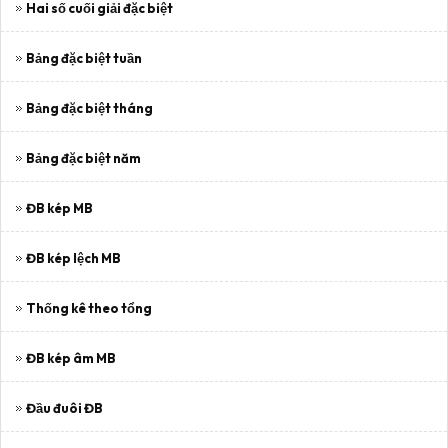
Hai số cuối giải đặc biệt
Bảng đặc biệt tuần
Bảng đặc biệt tháng
Bảng đặc biệt năm
ĐB kép MB
ĐB kép lệch MB
Thống kê theo tổng
ĐB kép âm MB
Đầu đuôi ĐB