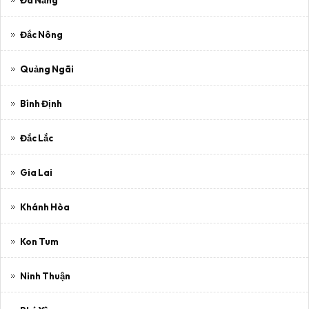
Đà Nẵng
Đắc Nông
Quảng Ngãi
Bình Định
Đắc Lắc
Gia Lai
Khánh Hòa
Kon Tum
Ninh Thuận