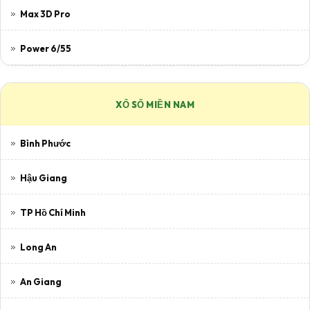
Max 3D Pro
Power 6/55
XỔ SỐ MIỀN NAM
Bình Phước
Hậu Giang
TP Hồ Chí Minh
Long An
An Giang