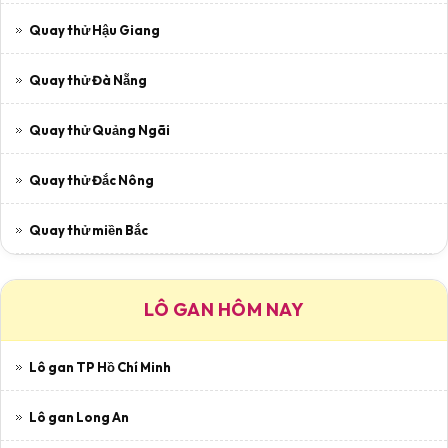
Quay thử Hậu Giang
Quay thử Đà Nẵng
Quay thử Quảng Ngãi
Quay thử Đắc Nông
Quay thử miền Bắc
LÔ GAN HÔM NAY
Lô gan TP Hồ Chí Minh
Lô gan Long An