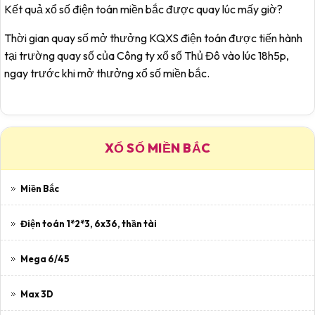
Kết quả xổ số điện toán miền bắc được quay lúc mấy giờ?
Thời gian quay số mở thưởng KQXS điện toán được tiến hành
tại trường quay số của Công ty xổ số Thủ Đô vào lúc 18h5p,
ngay trước khi mở thưởng xổ số miền bắc.
XỔ SỐ MIỀN BẮC
Miền Bắc
Điện toán 1*2*3, 6x36, thần tài
Mega 6/45
Max 3D