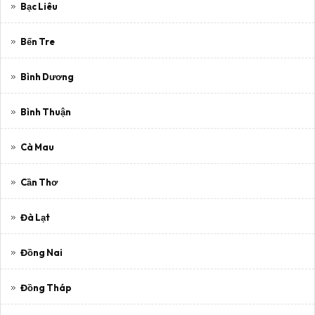
Bạc Liêu
Bến Tre
Bình Dương
Bình Thuận
Cà Mau
Cần Thơ
Đà Lạt
Đồng Nai
Đồng Tháp