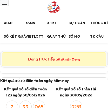
XSMB
XSMN
XSMT
DỰ ĐOÁN
THỐNG K
SỔ KẾT QUẢ
VIETLOTT
QUAY THỬ
SỔ MƠ
TK CẦU
Đang trực tiếp
Xổ số miền Trung
Kết quả xổ số điện toán ngày hôm nay
Kết quả xổ số điện toán
Kết quả xổ số thần tài
123 ngày 30/05/2026
ngày 30/05/2026
2
99
065
0253