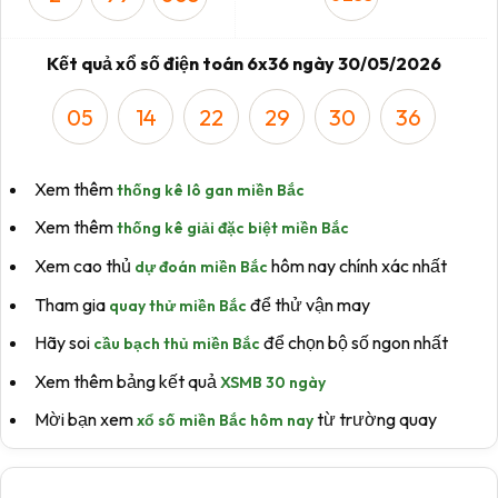
Kết quả xổ số điện toán 6x36 ngày 30/05/2026
05
14
22
29
30
36
Xem thêm
thống kê lô gan miền Bắc
Xem thêm
thống kê giải đặc biệt miền Bắc
Xem cao thủ
hôm nay chính xác nhất
dự đoán miền Bắc
Tham gia
để thử vận may
quay thử miền Bắc
Hãy soi
để chọn bộ số ngon nhất
cầu bạch thủ miền Bắc
Xem thêm bảng kết quả
XSMB 30 ngày
Mời bạn xem
từ trường quay
xổ số miền Bắc hôm nay