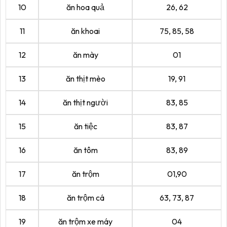
10
ăn hoa quả
26, 62
11
ăn khoai
75, 85, 58
12
ăn mày
01
13
ăn thịt mèo
19, 91
14
ăn thịt người
83, 85
15
ăn tiệc
83, 87
16
ăn tôm
83, 89
17
ăn trộm
01,90
18
ăn trộm cá
63, 73, 87
19
ăn trộm xe máy
04