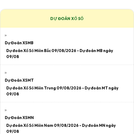
DỰ ĐOÁN XỔ SỐ
Dự Đoán XSMB
Dự đoán Xổ Số Miền Bắc 09/08/2026 - Dự đoán MB ngày
09/08
Dự Đoán XSMT
Dự đoán Xổ Số Miền Trung 09/08/2026 - Dự đoán MT ngày
09/08
Dự Đoán XSMN
Dự đoán Xổ Số Miền Nam 09/08/2026 - Dự đoán MN ngày
09/08