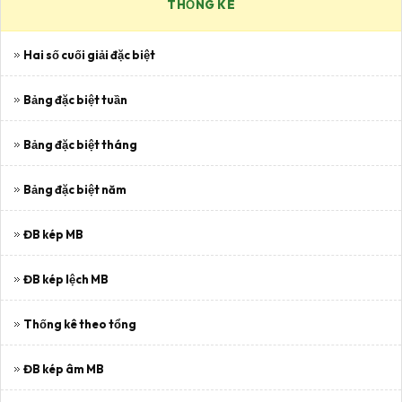
THỐNG KÊ
Hai số cuối giải đặc biệt
Bảng đặc biệt tuần
Bảng đặc biệt tháng
Bảng đặc biệt năm
ĐB kép MB
ĐB kép lệch MB
Thống kê theo tổng
ĐB kép âm MB