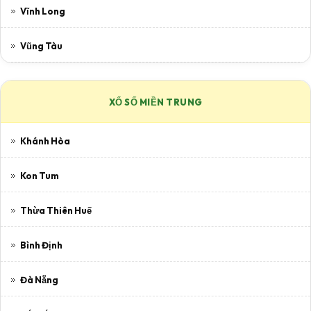
Vĩnh Long
Vũng Tàu
XỔ SỐ MIỀN TRUNG
Khánh Hòa
Kon Tum
Thừa Thiên Huế
Bình Định
Đà Nẵng