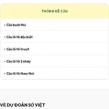
THỐNG KÊ CẦU
Cầu bạch thủ
Cầu lô tô đặc biệt
Cầu lô tô trượt
Cầu lô tô 2 nháy
Cầu lô tô theo thứ
VỀ DỰ ĐOÁN SỐ VIỆT