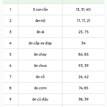
1
3 con rắn
13, 31, 40
2
âm hộ
17, 71, 21
3
ân ái
25, 75
4
ăn cắp xe đạp
34
5
ăn chay
86, 85
6
ăn chua
93, 39
7
ăn cỗ
26, 62
8
ăn cơm
74, 85
9
ăn củ đậu
38, 39