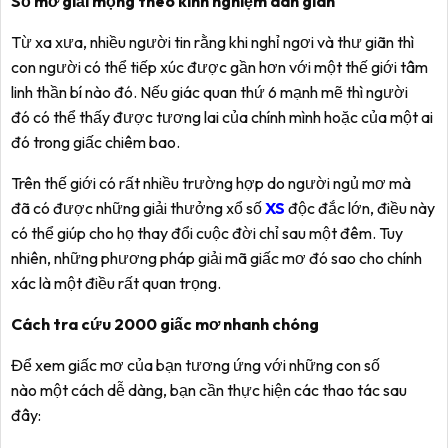
Sổ mơ giải mộng theo kinh nghiệm dân gian
Từ xa xưa, nhiều người tin rằng khi nghỉ ngơi và thư giãn thì
con người có thể tiếp xúc được gần hơn với một thế giới tâm
linh thần bí nào đó. Nếu giác quan thứ 6 mạnh mẽ thì người
đó có thể thấy được tương lai của chính mình hoặc của một ai
đó trong giấc chiêm bao.
Trên thế giới có rất nhiều trường hợp do người ngủ mơ mà
đã có được những giải thưởng xổ số
XS
độc đắc lớn, điều này
có thể giúp cho họ thay đổi cuộc đời chỉ sau một đêm. Tuy
nhiên, những phương pháp giải mã giấc mơ đó sao cho chính
xác là một điều rất quan trọng.
Cách tra cứu 2000 giấc mơ nhanh chóng
Để xem giấc mơ của bạn tương ứng với những con số
nào một cách dễ dàng, bạn cần thực hiện các thao tác sau
đây: