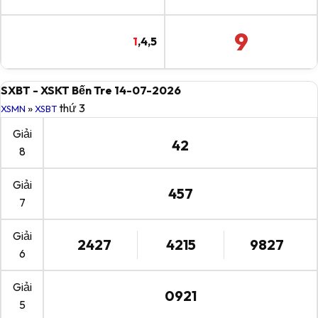
9
1
,4,5
SXBT - XSKT Bến Tre 14-07-2026
»
thứ 3
XSMN
XSBT
Giải
42
8
Giải
457
7
Giải
2427
4215
9827
6
Giải
0921
5