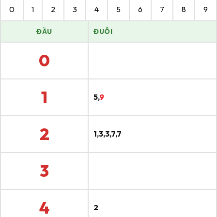
0
1
2
3
4
5
6
7
8
9
ĐẦU
ĐUÔI
0
1
5,
9
2
1,3,3,7,7
3
4
2