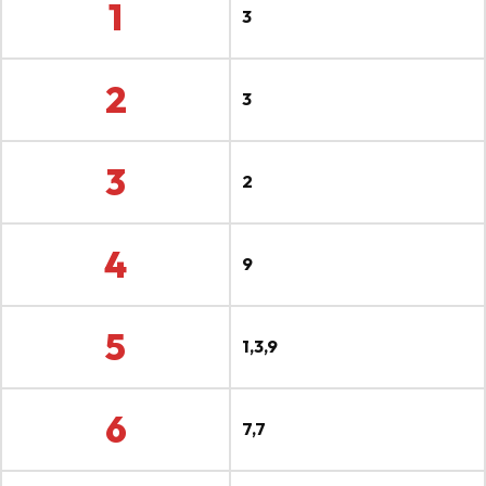
1
3
2
3
3
2
4
9
5
1,3,9
6
7,7