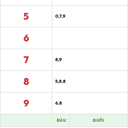
5
0,7,9
6
7
8,9
8
5,8,8
9
6,8
ĐẦU
ĐUÔI