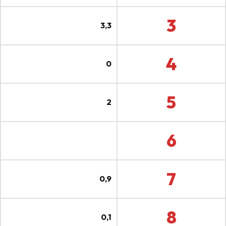
3
3,3
4
0
5
2
6
7
0,9
8
0,1