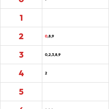
1
2
0
,8,9
3
0,2,3,8,9
4
2
5