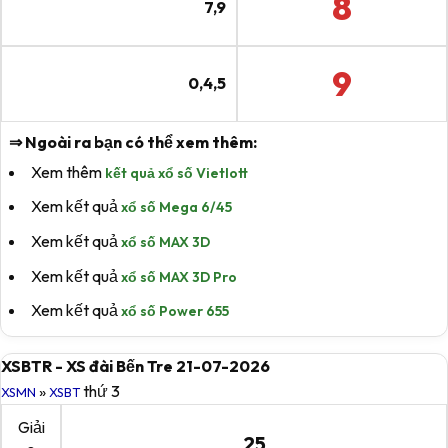
8
7,9
9
0,4,5
⇒ Ngoài ra bạn có thể xem thêm:
Xem thêm
kết quả xổ số Vietlott
Xem kết quả
xổ số Mega 6/45
Xem kết quả
xổ số MAX 3D
Xem kết quả
xổ số MAX 3D Pro
Xem kết quả
xổ số Power 655
XSBTR - XS đài Bến Tre 21-07-2026
»
thứ 3
XSMN
XSBT
Giải
25