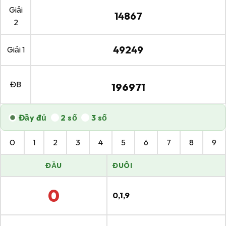
Giải
14867
2
49249
Giải 1
ĐB
196971
0
1
2
3
4
5
6
7
8
9
ĐẦU
ĐUÔI
0
0,1,9