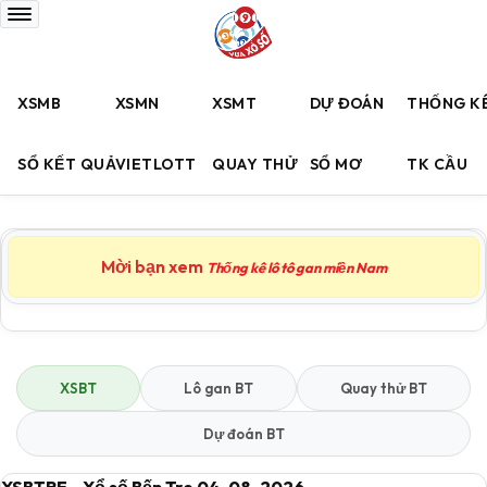
XSMB
XSMN
XSMT
DỰ ĐOÁN
THỐNG K
SỔ KẾT QUẢ
VIETLOTT
QUAY THỬ
SỔ MƠ
TK CẦU
Mời bạn xem
Thống kê lô tô gan miền Nam
XSBT
Lô gan BT
Quay thử BT
Dự đoán BT