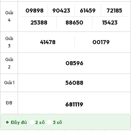
09898
90423
61459
72185
Giải
4
25388
88650
15423
Giải
41478
00179
3
Giải
08596
2
56088
Giải 1
ĐB
681119