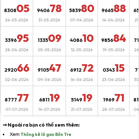
05
78
80
88
8308
9406
5839
9665
6
24-03-2026
31-03-2026
07-04-2026
14-04-2026
2
95
09
10
84
3396
1335
4086
9856
7
28-04-2026
05-05-2026
12-05-2026
19-05-2026
26
66
47
72
15
2920
9105
6912
0343
7
02-06-2026
09-06-2026
16-06-2026
23-06-2026
30
77
19
19
71
8777
6811
5149
1969
81
07-07-2026
14-07-2026
21-07-2026
28-07-2026
04
⇒ Ngoài ra bạn có thể xem thêm:
Xem
Thống kê lô gan Bến Tre