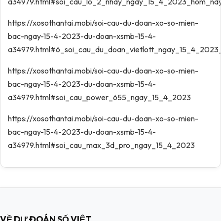
a34979.html#soi_cau_lo_2_nhay_ngay_15_4_2023_hom_na
https://xosothantai.mobi/soi-cau-du-doan-xo-so-mien-
bac-ngay-15-4-2023-du-doan-xsmb-15-4-
a34979.html#6_soi_cau_du_doan_vietlott_ngay_15_4_2023
https://xosothantai.mobi/soi-cau-du-doan-xo-so-mien-
bac-ngay-15-4-2023-du-doan-xsmb-15-4-
a34979.html#soi_cau_power_655_ngay_15_4_2023
https://xosothantai.mobi/soi-cau-du-doan-xo-so-mien-
bac-ngay-15-4-2023-du-doan-xsmb-15-4-
a34979.html#soi_cau_max_3d_pro_ngay_15_4_2023
VỀ DỰ ĐOÁN SỐ VIỆT