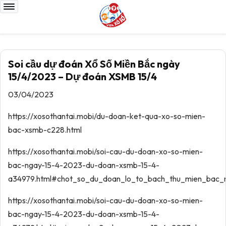
Soi cầu dự đoán Xổ Số Miền Bắc ngày
15/4/2023 – Dự đoán XSMB 15/4
03/04/2023
https://xosothantai.mobi/du-doan-ket-qua-xo-so-mien-
bac-xsmb-c228.html
https://xosothantai.mobi/soi-cau-du-doan-xo-so-mien-
bac-ngay-15-4-2023-du-doan-xsmb-15-4-
a34979.html#chot_so_du_doan_lo_to_bach_thu_mien_bac
https://xosothantai.mobi/soi-cau-du-doan-xo-so-mien-
bac-ngay-15-4-2023-du-doan-xsmb-15-4-