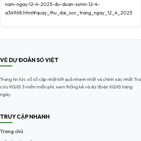
nam-ngay-12-4-2023-du-doan-xsmn-12-4-
a34968.html#quay_thu_dai_soc_trang_ngay_12_4_2023
VỀ DỰ ĐOÁN SỐ VIỆT
Trang tin tức xổ số cập nhật kết quả nhanh nhất và chính xác nhất. Tra
cứu KQXS 3 miền miễn phí, xem thống kê và dự đoán KQXS hàng
ngày.
TRUY CẬP NHANH
Trang chủ