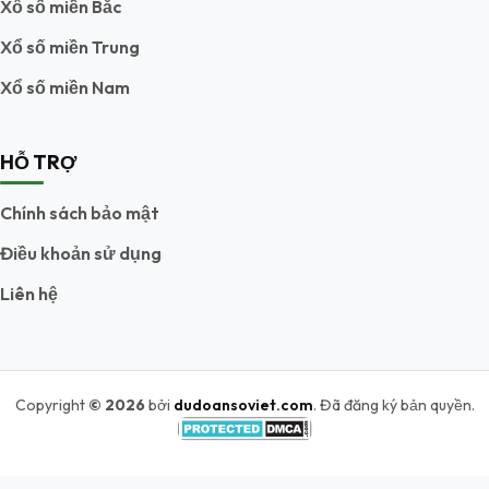
Xổ số miền Bắc
Xổ số miền Trung
Xổ số miền Nam
HỖ TRỢ
Chính sách bảo mật
Điều khoản sử dụng
Liên hệ
Copyright
© 2026
bởi
dudoansoviet.com
. Đã đăng ký bản quyền.