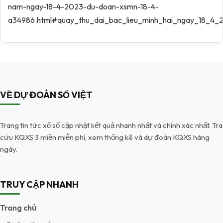
nam-ngay-18-4-2023-du-doan-xsmn-18-4-
a34986.html#quay_thu_dai_bac_lieu_minh_hai_ngay_18_4_
VỀ DỰ ĐOÁN SỐ VIỆT
Trang tin tức xổ số cập nhật kết quả nhanh nhất và chính xác nhất. Tra
cứu KQXS 3 miền miễn phí, xem thống kê và dự đoán KQXS hàng
ngày.
TRUY CẬP NHANH
Trang chủ