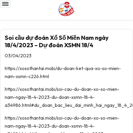
Soi cầu dự đoán Xổ Số Miền Nam ngày
18/4/2023 – Dự đoán XSMN 18/4
03/04/2023
https://xosothantai.mobi/du-doan-ket-qua-xo-so-mien-
nam-xsmn-c226.html
https://xosothantai.mobi/soi-cau-du-doan-xo-so-mien-
nam-ngay-18-4-2023-du-doan-xsmn-18-4-
a34986.html#du_doan_bac_lieu_dai_minh_hai_ngay_18_4_
https://xosothantai.mobi/soi-cau-du-doan-xo-so-mien-
nam-ngay-18-4-2023-du-doan-xsmn-18-4-