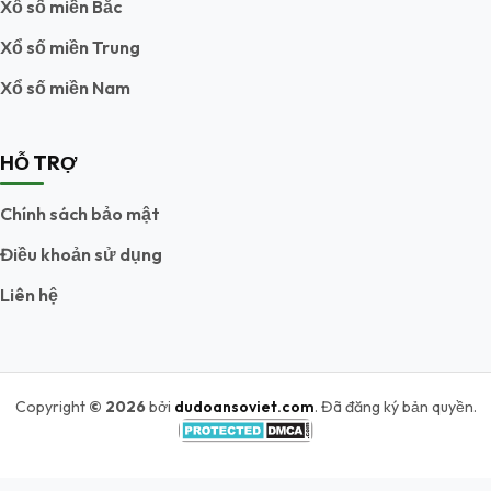
Xổ số miền Bắc
Xổ số miền Trung
Xổ số miền Nam
HỖ TRỢ
Chính sách bảo mật
Điều khoản sử dụng
Liên hệ
Copyright
© 2026
bởi
dudoansoviet.com
. Đã đăng ký bản quyền.