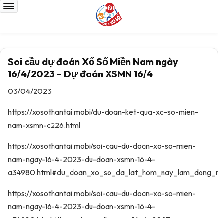
Soi cầu dự đoán Xổ Số Miền Nam ngày
16/4/2023 – Dự đoán XSMN 16/4
03/04/2023
https://xosothantai.mobi/du-doan-ket-qua-xo-so-mien-
nam-xsmn-c226.html
https://xosothantai.mobi/soi-cau-du-doan-xo-so-mien-
nam-ngay-16-4-2023-du-doan-xsmn-16-4-
a34980.html#du_doan_xo_so_da_lat_hom_nay_lam_dong_
https://xosothantai.mobi/soi-cau-du-doan-xo-so-mien-
nam-ngay-16-4-2023-du-doan-xsmn-16-4-