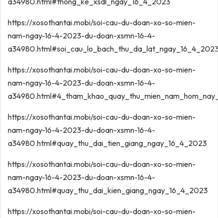
a34980.html#thong_ke_xsdl_ngay_16_4_2023
https://xosothantai.mobi/soi-cau-du-doan-xo-so-mien-
nam-ngay-16-4-2023-du-doan-xsmn-16-4-
a34980.html#soi_cau_lo_bach_thu_da_lat_ngay_16_4_202
https://xosothantai.mobi/soi-cau-du-doan-xo-so-mien-
nam-ngay-16-4-2023-du-doan-xsmn-16-4-
a34980.html#4_tham_khao_quay_thu_mien_nam_hom_nay
https://xosothantai.mobi/soi-cau-du-doan-xo-so-mien-
nam-ngay-16-4-2023-du-doan-xsmn-16-4-
a34980.html#quay_thu_dai_tien_giang_ngay_16_4_2023
https://xosothantai.mobi/soi-cau-du-doan-xo-so-mien-
nam-ngay-16-4-2023-du-doan-xsmn-16-4-
a34980.html#quay_thu_dai_kien_giang_ngay_16_4_2023
https://xosothantai.mobi/soi-cau-du-doan-xo-so-mien-