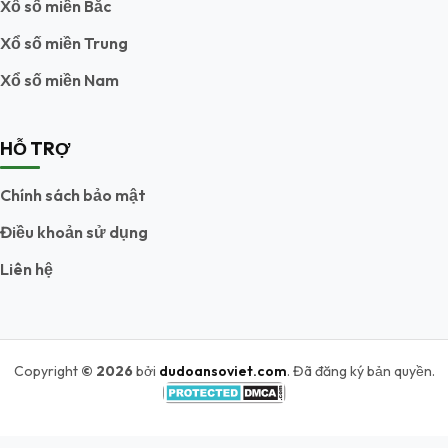
Xổ số miền Bắc
Xổ số miền Trung
Xổ số miền Nam
HỖ TRỢ
Chính sách bảo mật
Điều khoản sử dụng
Liên hệ
Copyright
© 2026
bởi
dudoansoviet.com
. Đã đăng ký bản quyền.