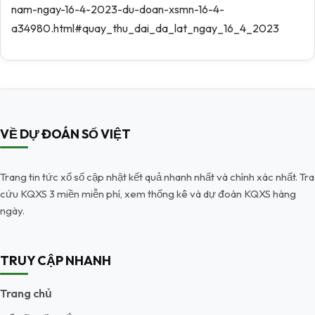
nam-ngay-16-4-2023-du-doan-xsmn-16-4-
a34980.html#quay_thu_dai_da_lat_ngay_16_4_2023
VỀ DỰ ĐOÁN SỐ VIỆT
Trang tin tức xổ số cập nhật kết quả nhanh nhất và chính xác nhất. Tra
cứu KQXS 3 miền miễn phí, xem thống kê và dự đoán KQXS hàng
ngày.
TRUY CẬP NHANH
Trang chủ