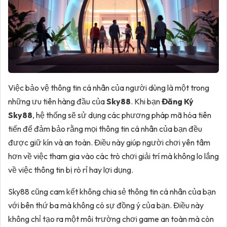
Việc bảo vệ thông tin cá nhân của người dùng là một trong
những ưu tiên hàng đầu của
Sky88
. Khi bạn
Đăng Ký
Sky88
, hệ thống sẽ sử dụng các phương pháp mã hóa tiên
tiến để đảm bảo rằng mọi thông tin cá nhân của bạn đều
được giữ kín và an toàn. Điều này giúp người chơi yên tâm
hơn về việc tham gia vào các trò chơi giải trí mà không lo lắng
về việc thông tin bị rò rỉ hay lợi dụng.
Sky88 cũng cam kết không chia sẻ thông tin cá nhân của bạn
với bên thứ ba mà không có sự đồng ý của bạn. Điều này
không chỉ tạo ra một môi trường chơi game an toàn mà còn