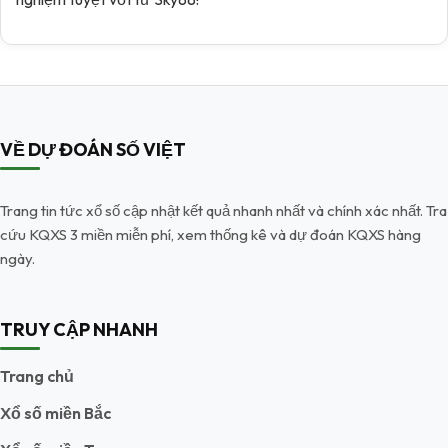
VỀ DỰ ĐOÁN SỐ VIỆT
Trang tin tức xổ số cập nhật kết quả nhanh nhất và chính xác nhất. Tra
cứu KQXS 3 miền miễn phí, xem thống kê và dự đoán KQXS hàng
ngày.
TRUY CẬP NHANH
Trang chủ
Xổ số miền Bắc