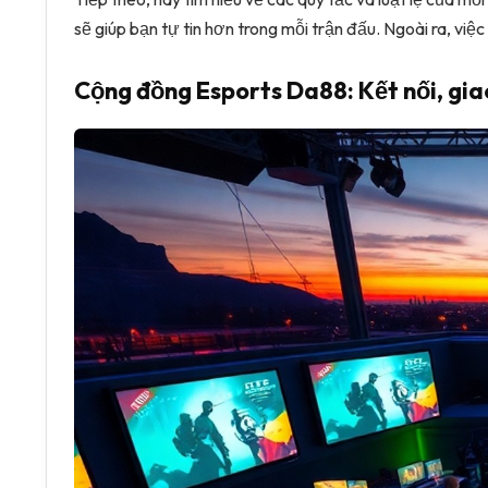
sẽ giúp bạn tự tin hơn trong mỗi trận đấu. Ngoài ra, việ
Cộng đồng Esports Da88: Kết nối, gi