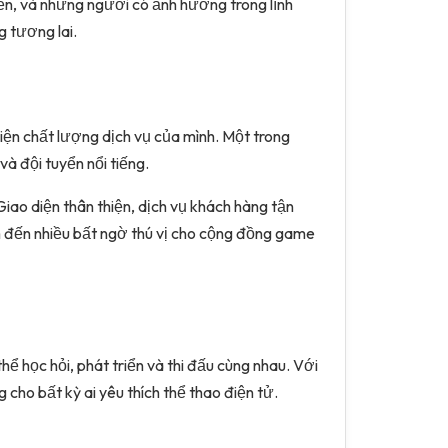
ển, và những người có ảnh hưởng trong lĩnh
g tương lai.
iện chất lượng dịch vụ của mình. Một trong
à đội tuyển nổi tiếng.
 Giao diện thân thiện, dịch vụ khách hàng tận
m đến nhiều bất ngờ thú vị cho cộng đồng game
ể học hỏi, phát triển và thi đấu cùng nhau. Với
 cho bất kỳ ai yêu thích thể thao điện tử.