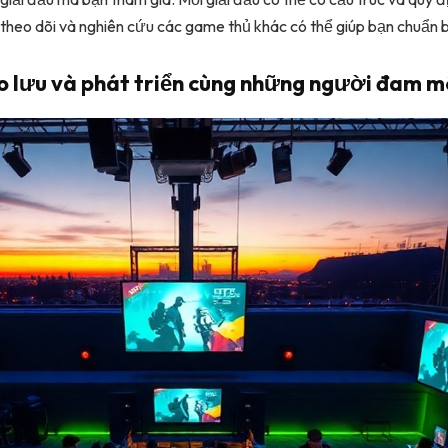
c theo dõi và nghiên cứu các game thủ khác có thể giúp bạn chuẩn b
ao lưu và phát triển cùng những người đam m