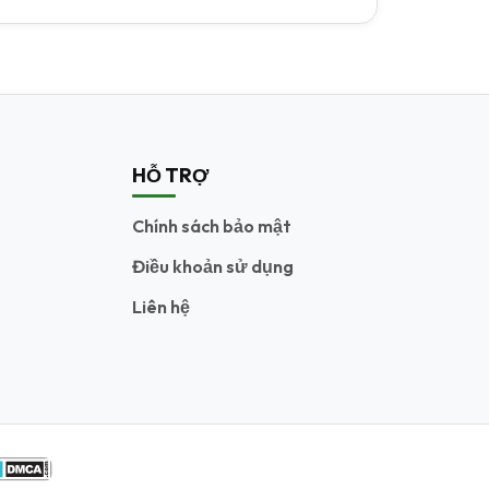
HỖ TRỢ
Chính sách bảo mật
Điều khoản sử dụng
Liên hệ