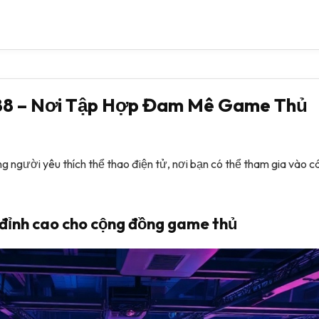
88 – Nơi Tập Hợp Đam Mê Game Thủ
 người yêu thích thể thao điện tử, nơi bạn có thể tham gia vào cá
 đỉnh cao cho cộng đồng game thủ