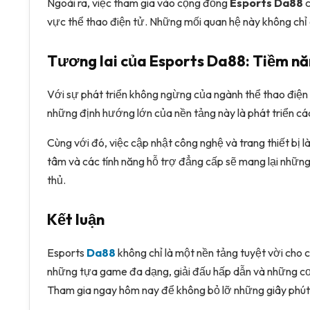
Ngoài ra, việc tham gia vào cộng đồng
Esports Da88
c
vực thể thao điện tử. Những mối quan hệ này không chỉ 
Tương lai của Esports Da88: Tiềm nă
Với sự phát triển không ngừng của ngành thể thao điện
những định hướng lớn của nền tảng này là phát triển các
Cùng với đó, việc cập nhật công nghệ và trang thiết bị 
tâm và các tính năng hỗ trợ đẳng cấp sẽ mang lại nhữn
thủ.
Kết luận
Esports
Da88
không chỉ là một nền tảng tuyệt vời cho c
những tựa game đa dạng, giải đấu hấp dẫn và những cơ 
Tham gia ngay hôm nay để không bỏ lỡ những giây phút 