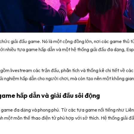
ức giải đấu game. Nó là một cộng đồng lớn, nơi các game thủ từ k
ới nhiều tựa game hấp dẫn và một hệ thống giải đấu đa dạng, Es
ồm livestream các trận đấu, phân tích và thống kê chi tiết về các
i nghiệm hấp dẫn cho người chơi, mà còn tạo nên một không gian 
ame hấp dẫn và giải đấu sôi động
 game đa dạng và phong phú. Từ các tựa game nổi tiếng như Liên
nh một môn thể thao điện tử phù hợp với sở thích. Hệ thống giải 