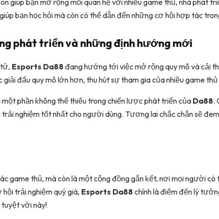
òn giúp bạn mở rộng mối quan hệ với nhiều game thủ, nhà phát tri
giúp bạn học hỏi mà còn có thể dẫn đến những cơ hội hợp tác tron
ng phát triển và những định hướng mới
 tử,
Esports Da88
đang hướng tới việc mở rộng quy mô và cải th
 giải đấu quy mô lớn hơn, thu hút sự tham gia của nhiều game thủ v
là một phần không thể thiếu trong chiến lược phát triển của
Da88
.
g trải nghiệm tốt nhất cho người dùng. Tương lai chắc chắn sẽ đe
ác game thủ, mà còn là một cộng đồng gắn kết, nơi mọi người có th
hội trải nghiệm quý giá,
Esports Da88
chính là điểm đến lý tưởng
tuyệt vời này!