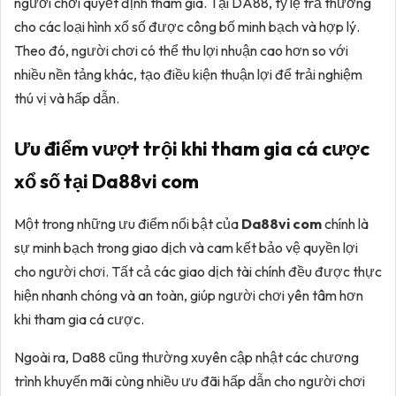
người chơi quyết định tham gia. Tại DA88, tỷ lệ trả thưởng
cho các loại hình xổ số được công bố minh bạch và hợp lý.
Theo đó, người chơi có thể thu lợi nhuận cao hơn so với
nhiều nền tảng khác, tạo điều kiện thuận lợi để trải nghiệm
thú vị và hấp dẫn.
Ưu điểm vượt trội khi tham gia cá cược
xổ số tại Da88vi com
Một trong những ưu điểm nổi bật của
Da88vi com
chính là
sự minh bạch trong giao dịch và cam kết bảo vệ quyền lợi
cho người chơi. Tất cả các giao dịch tài chính đều được thực
hiện nhanh chóng và an toàn, giúp người chơi yên tâm hơn
khi tham gia cá cược.
Ngoài ra, Da88 cũng thường xuyên cập nhật các chương
trình khuyến mãi cùng nhiều ưu đãi hấp dẫn cho người chơi