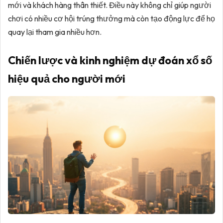
mới và khách hàng thân thiết. Điều này không chỉ giúp người
chơi có nhiều cơ hội trúng thưởng mà còn tạo động lực để họ
quay lại tham gia nhiều hơn.
Chiến lược và kinh nghiệm dự đoán xổ số
hiệu quả cho người mới