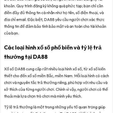
khoản. Quy trình đăng ký không quá phức tạp; bạn chỉ cần
điền đầy đủ thông tin cá nhân như họ tên, số điện thoại, và
địa chỉ email. Đặc biệt, DA88 yêu cầu người chơi xác thực
thông tin để đảm bảo tính bảo mật và an toàn cho tài khoản
của bạn.
Các loại hình xổ số phổ biến và tỷ lệ trả
thưởng tại DA88
Xổ số DA88 cung cấp rất nhiều loại hình xổ số, từ xổ số kiến
thiết cho đến xổ số miền Bắc, miền Nam. Mỗi loại hình có cách
chơi và nguyên tắc trả thưởng riêng, phù hợp với nhu cầu và
sở thích của từng người chơi. Chính vì vậy, người chơi có thể
thoải mái lựa chọn trò chơi mà mình yêu thích.
Tỷ lệ trả thưởng là một trong những yếu tố quan trọng giúp