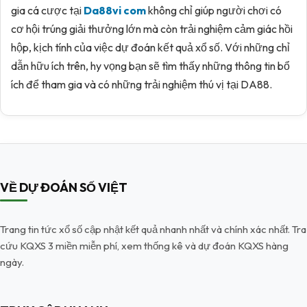
gia cá cược tại
Da88vi com
không chỉ giúp người chơi có
cơ hội trúng giải thưởng lớn mà còn trải nghiệm cảm giác hồi
hộp, kịch tính của việc dự đoán kết quả xổ số. Với những chỉ
dẫn hữu ích trên, hy vọng bạn sẽ tìm thấy những thông tin bổ
ích để tham gia và có những trải nghiệm thú vị tại DA88.
VỀ DỰ ĐOÁN SỐ VIỆT
Trang tin tức xổ số cập nhật kết quả nhanh nhất và chính xác nhất. Tra
cứu KQXS 3 miền miễn phí, xem thống kê và dự đoán KQXS hàng
ngày.