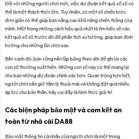
Đối với những người chơi mới, việc dự đoán kết quả xổ số có
thể là một thách thức lớn. Tuy nhiên, có một số chiến lược
đơn giản có thể giúp bạn nâng cao khả năng chiến thắng của
mình. Một trong những cách hiệu quả nhất là tìm hiểu về các
kết quả xổ số trước đó để phân tích xu hướng, giúp bạn định
hướng cho những lần chơi sau.
Bên cạnh đó, bạn cũng nên lập bảng theo dõi để ghi lại các
con số thường xuất hiện. Những con số này có thể mang lại
cho bạn những dự đoán chính xác hơn. Quan trọng hơn hết,
người chơi nên giữ tâm lý thoải mái và không đặt quá nhiều
áp lực cho bản thân, hãy coi đây là hình thức giải trí.
Các biện pháp bảo mật và cam kết an
toàn từ nhà cái DA88
Bảo mật thông tin cá nhân của người chơi là một trong