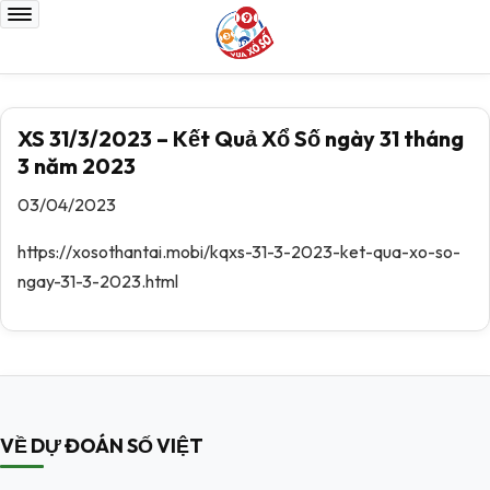
XS 31/3/2023 – Kết Quả Xổ Số ngày 31 tháng
3 năm 2023
03/04/2023
https://xosothantai.mobi/kqxs-31-3-2023-ket-qua-xo-so-
ngay-31-3-2023.html
VỀ DỰ ĐOÁN SỐ VIỆT