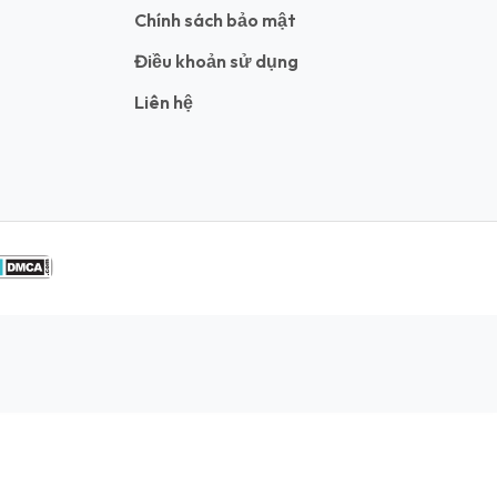
Chính sách bảo mật
Điều khoản sử dụng
Liên hệ