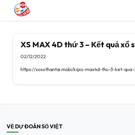
XS MAX 4D thứ 3 – Kết quả xổ 
02/12/2022
https://xosothantai.mobi/kqxs-max4d-thu-3-ket-qua-x
VỀ DỰ ĐOÁN SỐ VIỆT