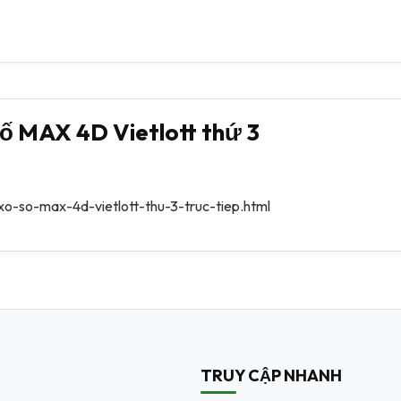
số MAX 4D Vietlott thứ 3
o-so-max-4d-vietlott-thu-3-truc-tiep.html
TRUY CẬP NHANH