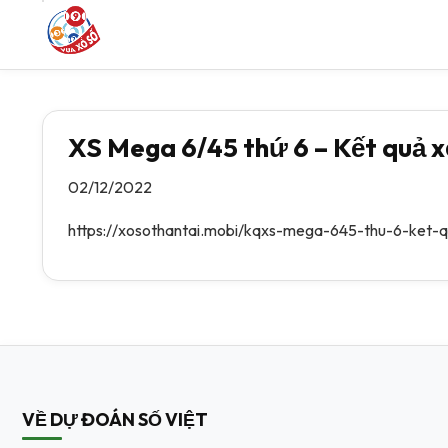
XS Mega 6/45 thứ 6 – Kết quả x
02/12/2022
https://xosothantai.mobi/kqxs-mega-645-thu-6-ket-q
VỀ DỰ ĐOÁN SỐ VIỆT