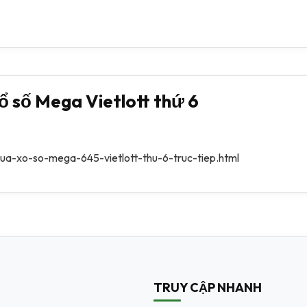
ổ số Mega Vietlott thứ 6
ua-xo-so-mega-645-vietlott-thu-6-truc-tiep.html
TRUY CẬP NHANH