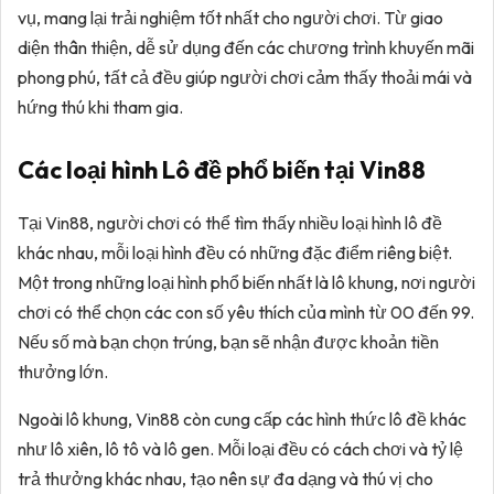
vụ, mang lại trải nghiệm tốt nhất cho người chơi. Từ giao
diện thân thiện, dễ sử dụng đến các chương trình khuyến mãi
phong phú, tất cả đều giúp người chơi cảm thấy thoải mái và
hứng thú khi tham gia.
Các loại hình Lô đề phổ biến tại Vin88
Tại Vin88, người chơi có thể tìm thấy nhiều loại hình lô đề
khác nhau, mỗi loại hình đều có những đặc điểm riêng biệt.
Một trong những loại hình phổ biến nhất là lô khung, nơi người
chơi có thể chọn các con số yêu thích của mình từ 00 đến 99.
Nếu số mà bạn chọn trúng, bạn sẽ nhận được khoản tiền
thưởng lớn.
Ngoài lô khung, Vin88 còn cung cấp các hình thức lô đề khác
như lô xiên, lô tô và lô gen. Mỗi loại đều có cách chơi và tỷ lệ
trả thưởng khác nhau, tạo nên sự đa dạng và thú vị cho