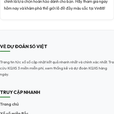
chính là lựa chọn hoàn hảo dành cho bạn. Hãy tham gia ngay
hôm nay và khám phá thế giới lô đề đầy màu sắc tại Vin88!
VỀ DỰ ĐOÁN SỐ VIỆT
Trang tin tức xổ số cập nhật kết quả nhanh nhất và chính xác nhất. Tra
cứu KQXS 3 miền miễn phí, xem thống kê và dự đoán KQXS hàng
ngày.
TRUY CẬP NHANH
Trang chủ
Xổ số miền Bắc