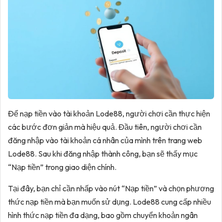
Để nạp tiền vào tài khoản Lode88, người chơi cần thực hiện
các bước đơn giản mà hiệu quả. Đầu tiên, người chơi cần
đăng nhập vào tài khoản cá nhân của mình trên trang web
Lode88. Sau khi đăng nhập thành công, bạn sẽ thấy mục
“Nạp tiền” trong giao diện chính.
Tại đây, bạn chỉ cần nhấp vào nút “Nạp tiền” và chọn phương
thức nạp tiền mà bạn muốn sử dụng. Lode88 cung cấp nhiều
hình thức nạp tiền đa dạng, bao gồm chuyển khoản ngân