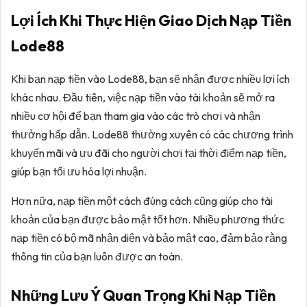
Lợi Ích Khi Thực Hiện Giao Dịch Nạp Tiền
Lode88
Khi bạn nạp tiền vào Lode88, bạn sẽ nhận được nhiều lợi ích
khác nhau. Đầu tiên, việc nạp tiền vào tài khoản sẽ mở ra
nhiều cơ hội để bạn tham gia vào các trò chơi và nhận
thưởng hấp dẫn. Lode88 thường xuyên có các chương trình
khuyến mãi và ưu đãi cho người chơi tại thời điểm nạp tiền,
giúp bạn tối ưu hóa lợi nhuận.
Hơn nữa, nạp tiền một cách đúng cách cũng giúp cho tài
khoản của bạn được bảo mật tốt hơn. Nhiều phương thức
nạp tiền có bộ mã nhận diện và bảo mật cao, đảm bảo rằng
thông tin của bạn luôn được an toàn.
Những Lưu Ý Quan Trọng Khi Nạp Tiền