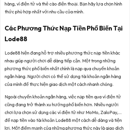
hàng, ví điện tử và thẻ cào điện thoại. Bạn hãy lựa chọn hình
thức phù hợp nhất với nhu cầu của mình.
Các Phương Thức Nạp Tiền Phổ Biến Tại
Lode88
Lode88 hiện đang hỗ trợ nhiều phương thức nạp tiền khác
nhau giúp người chơi dễ dàng tiếp cận. Một trong những
phương thức phổ biến nhất chính là nạp qua chuyển khoản
ngân hàng. Người chơi có thể sử dụng tài khoản ngân hàng
của mình để thực hiện giao dịch một cách nhanh chóng.
Ngoài chuyển khoản ngân hàng, việc nạp tiền qua ví điện tử
cũng đang trở thành xu hướng phổ biến hơn. Nhiều người
chơi lựa chọn sử dụng các ví điện tử như MoMo, ZaloPay,…
để nạp tiền vào tài khoản Lode88 một cách dễ dàng và tiện
lợi. Một điểm mạnh của những phương thức này là giao dịch