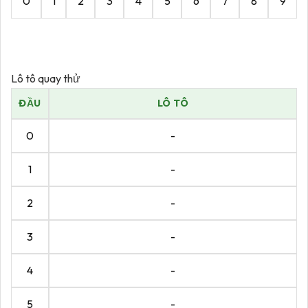
0
1
2
3
4
5
6
7
8
9
Lô tô quay thử
ĐẦU
LÔ TÔ
0
-
1
-
2
-
3
-
4
-
5
-