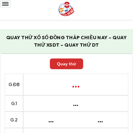
QUAY THỬ XỔ SỐ ĐỒNG THÁP CHIỀU NAY – QUAY
THỬ XSDT – QUAY THỬ DT
Quay thử
...
G.ĐB
...
G.1
...
...
G.2