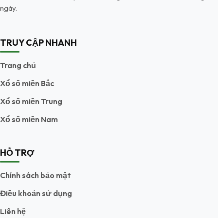
ngày.
TRUY CẬP NHANH
Trang chủ
Xổ số miền Bắc
Xổ số miền Trung
Xổ số miền Nam
HỖ TRỢ
Chính sách bảo mật
Điều khoản sử dụng
Liên hệ