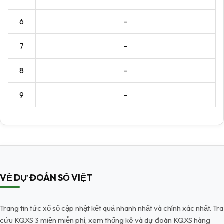
6
-
7
-
8
-
9
-
VỀ DỰ ĐOÁN SỐ VIỆT
Trang tin tức xổ số cập nhật kết quả nhanh nhất và chính xác nhất. Tra
cứu KQXS 3 miền miễn phí, xem thống kê và dự đoán KQXS hàng