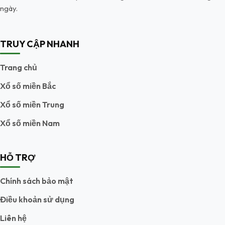
ngày.
TRUY CẬP NHANH
Trang chủ
Xổ số miền Bắc
Xổ số miền Trung
Xổ số miền Nam
HỖ TRỢ
Chính sách bảo mật
Điều khoản sử dụng
Liên hệ