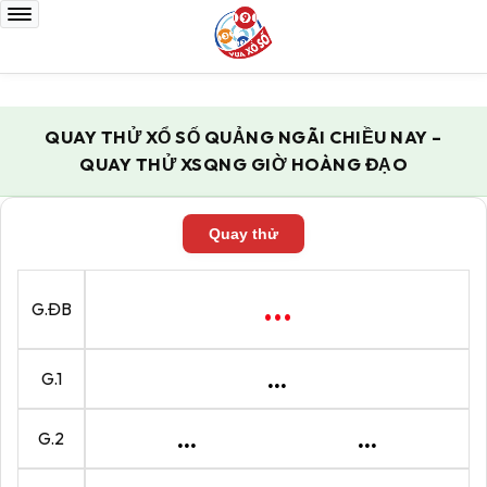
QUAY THỬ XỔ SỐ QUẢNG NGÃI CHIỀU NAY –
QUAY THỬ XSQNG GIỜ HOÀNG ĐẠO
Quay thử
...
G.ĐB
...
G.1
...
...
G.2