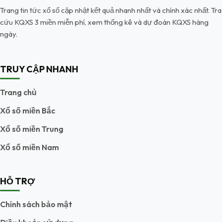
Trang tin tức xổ số cập nhật kết quả nhanh nhất và chính xác nhất. Tra
cứu KQXS 3 miền miễn phí, xem thống kê và dự đoán KQXS hàng
ngày.
TRUY CẬP NHANH
Trang chủ
Xổ số miền Bắc
Xổ số miền Trung
Xổ số miền Nam
HỖ TRỢ
Chính sách bảo mật