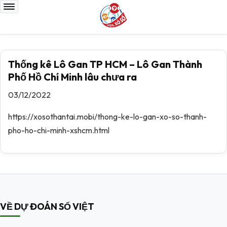
Thống kê Lô Gan TP HCM – Lô Gan Thành
Phố Hồ Chí Minh lâu chưa ra
03/12/2022
https://xosothantai.mobi/thong-ke-lo-gan-xo-so-thanh-
pho-ho-chi-minh-xshcm.html
VỀ DỰ ĐOÁN SỐ VIỆT