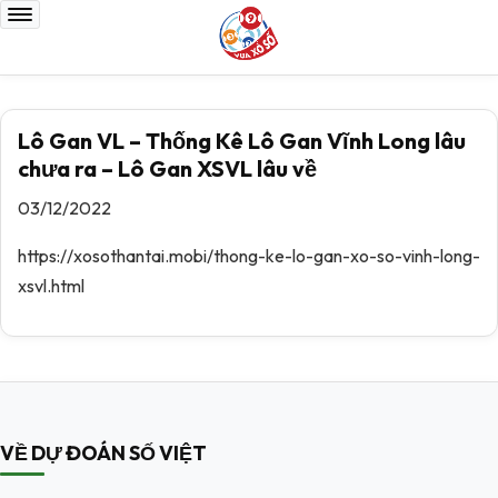
Lô Gan VL – Thống Kê Lô Gan Vĩnh Long lâu
chưa ra – Lô Gan XSVL lâu về
03/12/2022
https://xosothantai.mobi/thong-ke-lo-gan-xo-so-vinh-long-
xsvl.html
VỀ DỰ ĐOÁN SỐ VIỆT