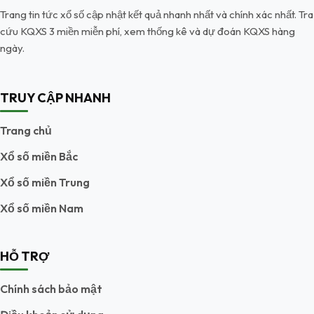
Trang tin tức xổ số cập nhật kết quả nhanh nhất và chính xác nhất. Tra
cứu KQXS 3 miền miễn phí, xem thống kê và dự đoán KQXS hàng
ngày.
TRUY CẬP NHANH
Trang chủ
Xổ số miền Bắc
Xổ số miền Trung
Xổ số miền Nam
HỖ TRỢ
Chính sách bảo mật