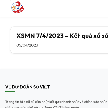
XSMN 7/4/2023 – Kết quả xổ số
05/04/2023
VỀ DỰ ĐOÁN SỐ VIỆT
Trang tin tức xổ số cập nhật kết quả nhanh nhất và chính xác nhấ
phí, xem thống kê và dự đoán KQXS hàng ngày.