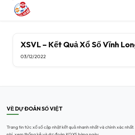
XSVL – Kết Quả Xổ Số Vĩnh Lo
03/12/2022
VỀ DỰ ĐOÁN SỐ VIỆT
Trang tin tức xổ số cập nhật kết quả nhanh nhất và chính xác nhấ
phí, xem thống kê và dự đoán KQXS hàng ngày.