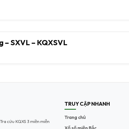
ng – SXVL – KQXSVL
TRUY CẬP NHANH
Trang chủ
t. Tra cứu KQXS 3 miền miễn
Xổ số miền Bắc