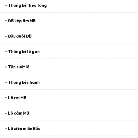
Thống kê theo tổng
ĐB kép âm MB
Đầu đuôi ĐB
Thống kê lô gan
Tần suất lô
Thống kê nhanh
Lô rơi MB
Lô câm MB
Lô xiên miền Bắc