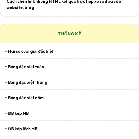
Cách chèn link nhúng HTML kết quả trực tiếp xổ số đưa vào
website, blog
THỐNG KÊ
Hai số cuối giải đặc biệt
Bảng đặc biệt tuần
Bảng đặc biệt tháng
Bảng đặc biệt năm
ĐB kép MB
ĐB kép lệch MB