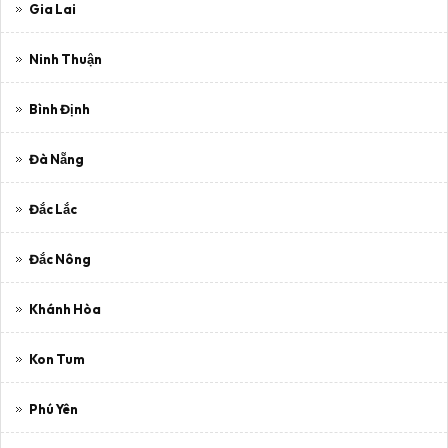
Gia Lai
Ninh Thuận
Bình Định
Đà Nẵng
Đắc Lắc
Đắc Nông
Khánh Hòa
Kon Tum
Phú Yên