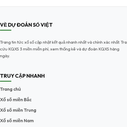
VỀ DỰ ĐOÁN SỐ VIỆT
Trang tin tức xổ số cập nhật kết quả nhanh nhất và chính xác nhất. Tra
cứu KQXS 3 miền miễn phí, xem thống kê và dự đoán KQXS hàng
ngày.
TRUY CẬP NHANH
Trang chủ
Xổ số miền Bắc
Xổ số miền Trung
Xổ số miền Nam