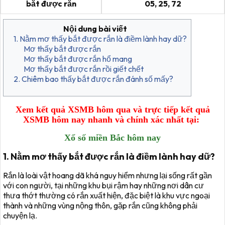
bắt được rắn
05, 25, 72
Nội dung bài viết
1. Nằm mơ thấy bắt được rắn là điềm lành hay dữ?
Mơ thấy bắt được rắn
Mơ thấy bắt được rắn hổ mang
Mơ thấy bắt được rắn rồi giết chết
2. Chiêm bao thấy bắt được rắn đánh số mấy?
Xem kết quả XSMB hôm qua và trực tiếp kết quả
XSMB hôm nay nhanh và chính xác nhất tại:
Xổ số miền Bắc hôm nay
1. Nằm mơ thấy bắt được rắn là điềm lành hay dữ?
Rắn là loài vật hoang dã khá nguy hiểm nhưng lại sống rất gần
với con người, tại những khu bụi rậm hay những nơi dân cư
thưa thớt thường có rắn xuất hiện, đặc biệt là khu vực ngoại
thành và những vùng nộng thôn, gặp rắn cũng không phải
chuyện lạ.