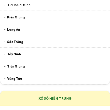
TP Hồ Chí Minh
Kiên Giang
Long An
Sóc Trăng
Tây Ninh
Tiền Giang
Vũng Tàu
XỔ SỐ MIỀN TRUNG