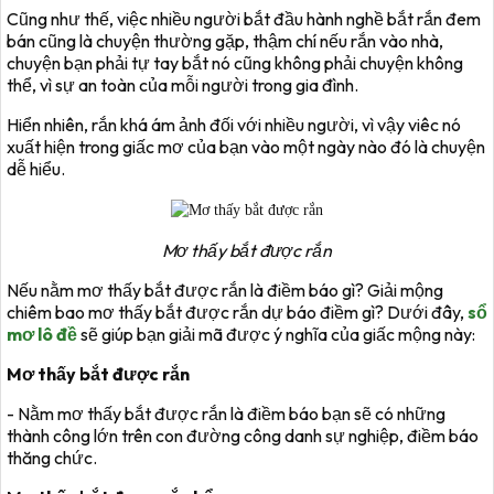
Cũng như thế, việc nhiều người bắt đầu hành nghề bắt rắn đem
bán cũng là chuyện thường gặp, thậm chí nếu rắn vào nhà,
chuyện bạn phải tự tay bắt nó cũng không phải chuyện không
thể, vì sự an toàn của mỗi người trong gia đình.
Hiển nhiên, rắn khá ám ảnh đối với nhiều người, vì vậy viêc nó
xuất hiện trong giấc mơ của bạn vào một ngày nào đó là chuyện
dễ hiểu.
Mơ thấy bắt được rắn​
Nếu nằm mơ thấy bắt được rắn là điềm báo gì? Giải mộng
chiêm bao mơ thấy bắt được rắn dự báo điềm gì? Dưới đây,
sổ
mơ lô đề
sẽ giúp bạn giải mã được ý nghĩa của giấc mộng này:
Mơ thấy bắt được rắn
- Nằm mơ thấy bắt được rắn là điềm báo bạn sẽ có những
thành công lớn trên con đường công danh sự nghiệp, điềm báo
thăng chức.