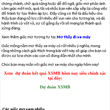
chòng chành, chở quá nặng hoặc dễ đổ ngã, giấc mơ phản ánh
cảm giác mệt mỏi, quá tải và nhắc bạn nên sắp xếp lại công việc
để tránh tự tạo thêm áp lực. Đây cũng có thể là dấu hiệu cho
thấy bạn đang nỗ lực rất nhiều để vun vén cho tương lai, và dù
hành trình có vất vả, sự cố gắng ấy rồi sẽ mang lại thành quả
xứng đáng.
Xem thêm giấc mơ tương tự tại:
Mơ thấy đi xe máy
Giấc mộng nằm mơ thấy xe máy có rất nhiều ý nghĩa, mong
rằng những cách giải thích trong bài viết này sẽ giúp cho bạn có
được sự lựa chọn các con số đúng đắn nhất cho mình.
Chúc bạn may mắn với giấc mơ xe máy cho ngày hôm nay!
Xem dự đoán kết quả XSMB hôm nay siêu chính xác
tại đây:
Dự đoán XSMB
Các giấc mơ xem nhiều