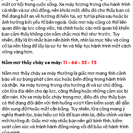
mất cơ hội trong cuộc sống. Xe máy tượng trưng cho hành trình
cá nhân và sự chủ động, nên khi bị mất, điều đó cho thấy bạn có
thể đang bất an về hướng đi hiện tại, sợ tụt lại phía sau hoặc bị
ảnh hưởng bởi yếu tố bên ngoài. Giấc mơ này cũng có thể liên
quan đến áp lực công việc, tài chính hoặc các mối quan hệ khiến
bạn cảm thấy không còn nắm chắc mọi thứ như trước. Tuy
nhiên, đây là lời nhắc bạn nên bình tĩnh, nhìn lại mục tiêu và củng
cố lại nền tảng để lấy lại sự tự tin và tiếp tục hành trình một cách
vững vàng hơn.
Nằm mơ thấy cháy xe máy:
11 - 66 - 33 - 73
Nằm mơ thấy cháy xe máy thường là giấc mơ mang tính cảnh
báo về sự bùng phát cảm xúc hoặc biến động trong hành trình
cá nhân. Xe máy tượng trưng cho hướng đi và sự chủ động,
còn lửa đại diện cho áp lực, căng thẳng hoặc những cảm xúc bị
dồn nén. Khi xe máy bốc cháy trong mơ, điều đó cho thấy bạn
có thể đang đối diện với tình huống vượt tầm kiểm soát, dễ dẫn
đến xung đột hoặc mất cân bằng. Tuy nhiên, lửa cũng mang ý
nghĩa thanh lọc, báo hiệu cơ hội để bạn nhìn lại, điều chỉnh và làm
mới hướng đi. Giấc mơ này nhắc bạn nên giữ bình tĩnh, kiểm
soát cảm xúc và tránh hành động nóng vội để bảo vệ hành trình
của mình.