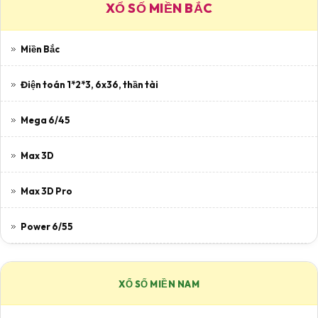
XỔ SỐ MIỀN BẮC
Miền Bắc
Điện toán 1*2*3, 6x36, thần tài
Mega 6/45
Max 3D
Max 3D Pro
Power 6/55
XỔ SỐ MIỀN NAM