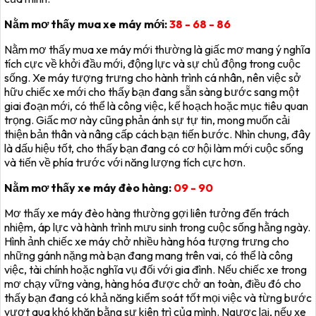
Nằm mơ thấy mua xe máy mới:
38 - 68 - 86
Nằm mơ thấy mua xe máy mới thường là giấc mơ mang ý nghĩa
tích cực về khởi đầu mới, động lực và sự chủ động trong cuộc
sống. Xe máy tượng trưng cho hành trình cá nhân, nên việc sở
hữu chiếc xe mới cho thấy bạn đang sẵn sàng bước sang một
giai đoạn mới, có thể là công việc, kế hoạch hoặc mục tiêu quan
trọng. Giấc mơ này cũng phản ánh sự tự tin, mong muốn cải
thiện bản thân và nâng cấp cách bạn tiến bước. Nhìn chung, đây
là dấu hiệu tốt, cho thấy bạn đang có cơ hội làm mới cuộc sống
và tiến về phía trước với năng lượng tích cực hơn.
Nằm mơ thấy xe máy đèo hàng:
09 - 90
Mơ thấy xe máy đèo hàng thường gợi liên tưởng đến trách
nhiệm, áp lực và hành trình mưu sinh trong cuộc sống hằng ngày.
Hình ảnh chiếc xe máy chở nhiều hàng hóa tượng trưng cho
những gánh nặng mà bạn đang mang trên vai, có thể là công
việc, tài chính hoặc nghĩa vụ đối với gia đình. Nếu chiếc xe trong
mơ chạy vững vàng, hàng hóa được chở an toàn, điều đó cho
thấy bạn đang có khả năng kiểm soát tốt mọi việc và từng bước
vượt qua khó khăn bằng sự kiên trì của mình. Ngược lại, nếu xe