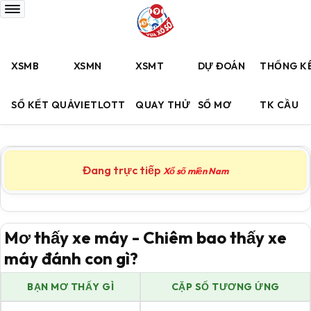
XSMB
XSMN
XSMT
DỰ ĐOÁN
THỐNG K
SỔ KẾT QUẢ
VIETLOTT
QUAY THỬ
SỔ MƠ
TK CẦU
Đang trực tiếp
Xổ số miền Nam
Mơ thấy xe máy - Chiêm bao thấy xe
máy đánh con gì?
BẠN MƠ THẤY GÌ
CẶP SỐ TƯƠNG ỨNG