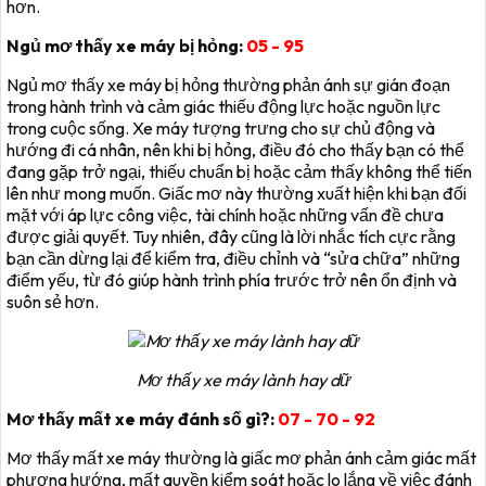
hơn.
Ngủ mơ thấy xe máy bị hỏng:
05 - 95
Ngủ mơ thấy xe máy bị hỏng thường phản ánh sự gián đoạn
trong hành trình và cảm giác thiếu động lực hoặc nguồn lực
trong cuộc sống. Xe máy tượng trưng cho sự chủ động và
hướng đi cá nhân, nên khi bị hỏng, điều đó cho thấy bạn có thể
đang gặp trở ngại, thiếu chuẩn bị hoặc cảm thấy không thể tiến
lên như mong muốn. Giấc mơ này thường xuất hiện khi bạn đối
mặt với áp lực công việc, tài chính hoặc những vấn đề chưa
được giải quyết. Tuy nhiên, đây cũng là lời nhắc tích cực rằng
bạn cần dừng lại để kiểm tra, điều chỉnh và “sửa chữa” những
điểm yếu, từ đó giúp hành trình phía trước trở nên ổn định và
suôn sẻ hơn.
Mơ thấy xe máy lành hay dữ
Mơ thấy mất xe máy đánh số gì?:
07 - 70 - 92
Mơ thấy mất xe máy thường là giấc mơ phản ánh cảm giác mất
phương hướng, mất quyền kiểm soát hoặc lo lắng về việc đánh