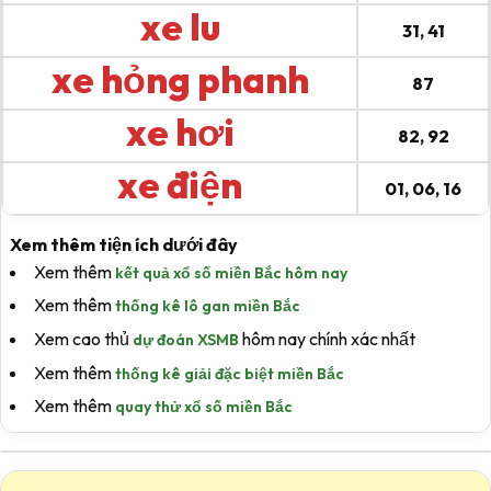
xe lu
31, 41
xe hỏng phanh
87
xe hơi
82, 92
xe điện
01, 06, 16
Xem thêm tiện ích dưới đây
Xem thêm
kết quả xổ số miền Bắc hôm nay
Xem thêm
thống kê lô gan miền Bắc
Xem cao thủ
hôm nay chính xác nhất
dự đoán XSMB
Xem thêm
thống kê giải đặc biệt miền Bắc
Xem thêm
quay thử xổ số miền Bắc