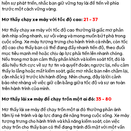
hiện sự phát triển, nhắc bạn giữ vững tay lái để tiến về phía
trước một cách vững vàng.
Mơ thấy chạy xe máy với tốc độ cao:
21 - 37
Mơ thấy chạy xe máy với tốc độ cao thường là giấc mơ phản
ánh nhịp sống nhanh, sự vội vàng và mong muốn bứt phá trong
cuộc sống. Xe máy tượng trưng cho hành trình cá nhân, còn tốc
độ cao cho thấy bạn có thể đang đẩy nhanh tiến độ, theo đuổi
mục tiêu mạnh mẽ hoặc chịu áp lực phải tiến lên nhanh chóng.
Nếu trong mơ bạn cảm thấy phấn khích và kiểm soát tốt, đó là
dấu hiệu tích cực về sự tự tin và quyết đoán; ngược lại, nếu cảm
thấy lo lắng hoặc mất kiểm soát, giấc mơ nhắc bạn nên chậm lại,
cân nhắc kỹ trước khi hành động. Nhìn chung, đây là lời cảnh
báo nhẹ nhàng về việc giữ cân bằng giữa tốc độ và sự an toàn
trên hành trình của mình.
Mơ thấy lái xe máy để chạy trốn một ai đó:
35 - 80
Mơ thấy lái xe máy để chạy trốn một ai đó thường phản ánh
tâm lý né tránh và áp lực đang đè nặng trong cuộc sống. Xe máy
tượng trưng cho hành trình và khả năng kiểm soát, còn việc
chạy trốn cho thấy bạn có thể đang tránh đối mặt với một vấn