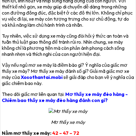
tiện lợi, linh hoạt và nhịp sống năng động của con người. Với
thiết kế nhỏ gọn, xe máy giúp di chuyển dễ dàng trong những
con đường đông đúc, đặc biệt ở các đô thị lớn. Không chỉ phục
vụ việc đi lại, xe máy còn tượng trưng cho sự chủ động, tự do
và khả năng làm chủ hành trình cá nhân.
Tuy nhiên, việc sử dụng xe máy cũng đòi hỏi ý thức an toàn và
tuân thủ luật giao thông để tránh rủi ro. Nhìn chung, xe máy
không chỉ là phương tiện mà còn phản ánh phong cách sống
nhanh nhẹn và thích nghi của con người hiện đại.
Vậy nếu ngủ mơ xe máy là điềm báo gì? Ý nghĩa của giấc mơ
thấy xe máy? Mơ thấy xe máy đánh số gì? Giải mã giấc mơ xe
máy của
Xosothantai.mobi
sẽ giải đáp cho bạn về ý nghĩa của
giấc chiêm bao này.
Theo dõi giấc mơ liên quan tại:
Mơ thấy xe máy đèo hàng -
Chiêm bao thấy xe máy đèo hàng đánh con gì?
Mơ thấy xe máy
Nằm mơ thấy xe máy:
42 – 47 – 72