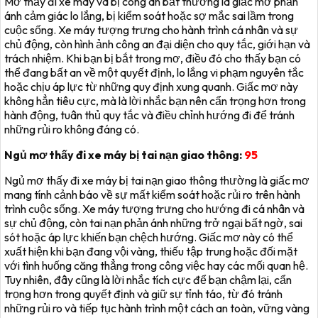
Mơ thấy đi xe máy và bị công an bắt thường là giấc mơ phản
ánh cảm giác lo lắng, bị kiểm soát hoặc sợ mắc sai lầm trong
cuộc sống. Xe máy tượng trưng cho hành trình cá nhân và sự
chủ động, còn hình ảnh công an đại diện cho quy tắc, giới hạn và
trách nhiệm. Khi bạn bị bắt trong mơ, điều đó cho thấy bạn có
thể đang bất an về một quyết định, lo lắng vi phạm nguyên tắc
hoặc chịu áp lực từ những quy định xung quanh. Giấc mơ này
không hẳn tiêu cực, mà là lời nhắc bạn nên cẩn trọng hơn trong
hành động, tuân thủ quy tắc và điều chỉnh hướng đi để tránh
những rủi ro không đáng có.
Ngủ mơ thấy đi xe máy bị tai nạn giao thông:
95
Ngủ mơ thấy đi xe máy bị tai nạn giao thông thường là giấc mơ
mang tính cảnh báo về sự mất kiểm soát hoặc rủi ro trên hành
trình cuộc sống. Xe máy tượng trưng cho hướng đi cá nhân và
sự chủ động, còn tai nạn phản ánh những trở ngại bất ngờ, sai
sót hoặc áp lực khiến bạn chệch hướng. Giấc mơ này có thể
xuất hiện khi bạn đang vội vàng, thiếu tập trung hoặc đối mặt
với tình huống căng thẳng trong công việc hay các mối quan hệ.
Tuy nhiên, đây cũng là lời nhắc tích cực để bạn chậm lại, cẩn
trọng hơn trong quyết định và giữ sự tỉnh táo, từ đó tránh
những rủi ro và tiếp tục hành trình một cách an toàn, vững vàng