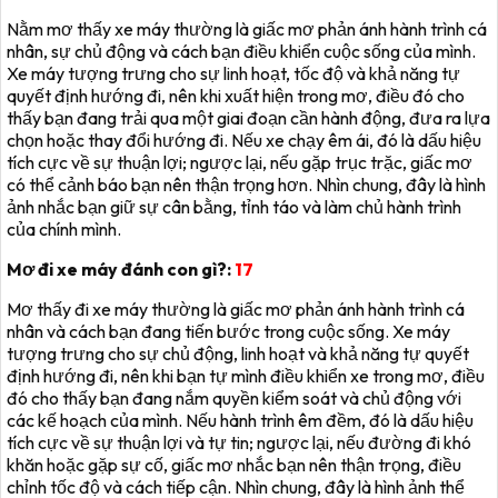
Nằm mơ thấy xe máy thường là giấc mơ phản ánh hành trình cá
nhân, sự chủ động và cách bạn điều khiển cuộc sống của mình.
Xe máy tượng trưng cho sự linh hoạt, tốc độ và khả năng tự
quyết định hướng đi, nên khi xuất hiện trong mơ, điều đó cho
thấy bạn đang trải qua một giai đoạn cần hành động, đưa ra lựa
chọn hoặc thay đổi hướng đi. Nếu xe chạy êm ái, đó là dấu hiệu
tích cực về sự thuận lợi; ngược lại, nếu gặp trục trặc, giấc mơ
có thể cảnh báo bạn nên thận trọng hơn. Nhìn chung, đây là hình
ảnh nhắc bạn giữ sự cân bằng, tỉnh táo và làm chủ hành trình
của chính mình.
Mơ đi xe máy đánh con gì?:
17
Mơ thấy đi xe máy thường là giấc mơ phản ánh hành trình cá
nhân và cách bạn đang tiến bước trong cuộc sống. Xe máy
tượng trưng cho sự chủ động, linh hoạt và khả năng tự quyết
định hướng đi, nên khi bạn tự mình điều khiển xe trong mơ, điều
đó cho thấy bạn đang nắm quyền kiểm soát và chủ động với
các kế hoạch của mình. Nếu hành trình êm đềm, đó là dấu hiệu
tích cực về sự thuận lợi và tự tin; ngược lại, nếu đường đi khó
khăn hoặc gặp sự cố, giấc mơ nhắc bạn nên thận trọng, điều
chỉnh tốc độ và cách tiếp cận. Nhìn chung, đây là hình ảnh thể