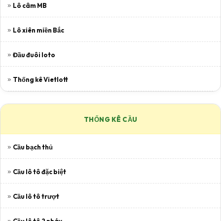
Lô câm MB
Lô xiên miền Bắc
Đầu đuôi loto
Thống kê Vietlott
THỐNG KÊ CẦU
Cầu bạch thủ
Cầu lô tô đặc biệt
Cầu lô tô trượt