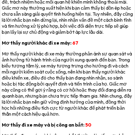
đề, trách nhiệm hoặc mối quan hệ khiến mình không thoải mái.
Giấc mơ này thường xuất hiện khi bạn cảm thấy bị dồn ép hoặc
chưa sẵn sàng giải quyết tình huống hiện tại. Tuy nhiên, đây cũng
là lời nhắc bạn nên dừng lại, nhìn nhận vấn đề một cách bình tĩnh
và tìm hướng xử lý phù hợp, bởi việc đối diện trực tiếp sẽ giúp
bạn lấy lại sự chủ động và giảm bớt áp lực lâu dài.
Mơ thấy người khác đi xe máy:
67
Mơ thấy người khác đi xe máy thường phản ánh sự quan sát và
ảnh hưởng từ hành trình của người xung quanh đến bạn. Trong
biểu tượng tâm lý, xe máy tượng trưng cho hướng đi và cách
mỗi người kiểm soát cuộc sống, nên khi bạn thấy người khác
điều khiển xe, điều đó cho thấy bạn đang nhìn nhận, so sánh
hoặc bị tác động bởi quyết định và tiến trình của họ. Giấc mơ
này cũng có thể gợi ý rằng có cơ hội hoặc thay đổi đang diễn ra
quanh bạn, nhưng bạn chưa trực tiếp tham gia. Nhìn chung, đây
là lời nhắc bạn nên giữ vững định hướng của mình, đồng thời
học hỏi những điều tích cực từ người khác để phát triển bản
thân một cách hiệu quả hơn.
Mơ thấy đi xe máy và bị công an bắt:
50