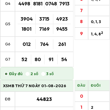
4498
8181
0748
7913
G4
7
3904
3715
4923
8
0, 1, 3
G5
1801
7169
9455
9
2
1, 4, 8
012
764
261
G6
52
80
91
54
G7
XSMB THỨ 7 NGÀY 01-08-2026
ĐẦU
ĐUÔI
0
44823
ĐB
1
2