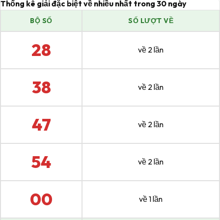
Thống kê giải đặc biệt về nhiều nhất trong 30 ngày
BỘ SỐ
SỐ LƯỢT VỀ
28
về 2 lần
38
về 2 lần
47
về 2 lần
54
về 2 lần
00
về 1 lần