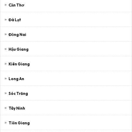
Cần Thơ
Đà Lạt
Đồng Nai
Hậu Giang
Kiên Giang
Long An
Sóc Trăng
Tây Ninh
Tiền Giang