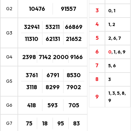
10476
91557
G2
3
0, 1
4
1, 2
32941
53211
66869
G3
5
11310
62131
21652
2, 6, 7
6
0
, 1, 6, 9
2398
7142
2000
9166
G4
7
5, 6
3761
6791
8530
8
3
G5
3118
8299
7902
1, 3, 5, 8,
9
9
418
593
705
G6
75
18
95
83
G7