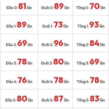
81
89
70
Đầu 0:
lần
Đuôi 0:
lần
Tổng 0:
lần
89
73
93
Đầu 1:
lần
Đuôi 1:
lần
Tổng 1:
lần
69
96
84
Đầu 2:
lần
Đuôi 2:
lần
Tổng 2:
lần
78
80
69
Đầu 3:
lần
Đuôi 3:
lần
Tổng 3:
lần
76
78
78
Đầu 4:
lần
Đuôi 4:
lần
Tổng 4:
lần
80
87
83
Đầu 5:
lần
Đuôi 5:
lần
Tổng 5:
lần