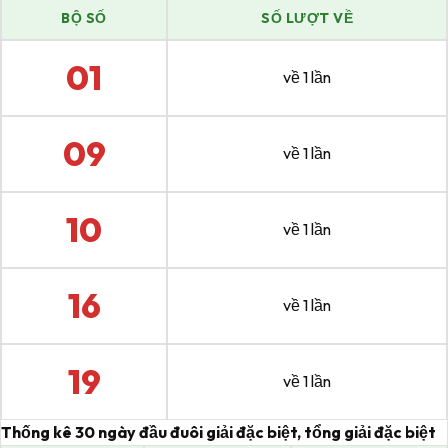
BỘ SỐ
SỐ LƯỢT VỀ
01
về 1 lần
09
về 1 lần
10
về 1 lần
16
về 1 lần
19
về 1 lần
Thống kê 30 ngày đầu đuôi giải đặc biệt, tổng giải đặc biệt