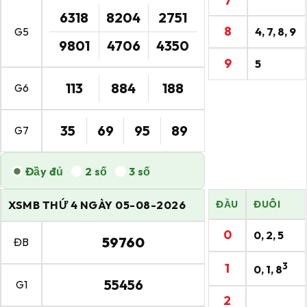
7
6318
8204
2751
8
G5
4, 7, 8, 9
9801
4706
4350
9
5
113
884
188
G6
35
69
95
89
G7
XSMB THỨ 4 NGÀY 05-08-2026
ĐẦU
ĐUÔI
0
0, 2, 5
59760
ĐB
1
3
0, 1, 8
55456
G1
2