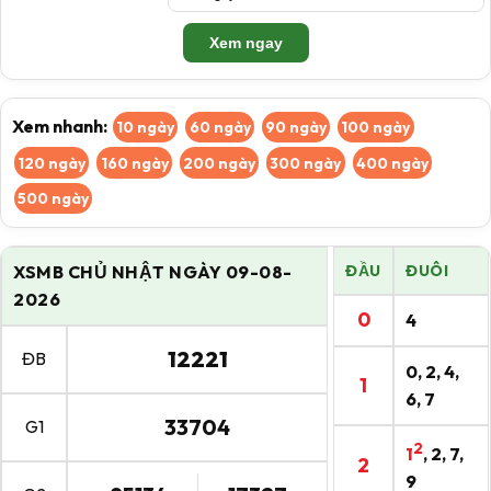
Xem ngay
Xem nhanh:
10 ngày
60 ngày
90 ngày
100 ngày
120 ngày
160 ngày
200 ngày
300 ngày
400 ngày
500 ngày
XSMB CHỦ NHẬT NGÀY 09-08-
ĐẦU
ĐUÔI
2026
0
4
12221
ĐB
0, 2, 4,
1
6, 7
33704
G1
2
1
, 2, 7,
2
9