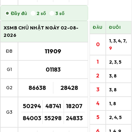
XSMB CHỦ NHẬT NGÀY 02-08-
ĐẦU
ĐUÔI
2026
1, 3, 4, 7,
0
9
11909
ĐB
1
2, 3, 5
01183
G1
2
3, 8
86638
28428
G2
3
3, 8
4
1, 8
50294
48741
18207
G3
5
84003
55298
24833
2, 4, 5
6
1, 4, 9