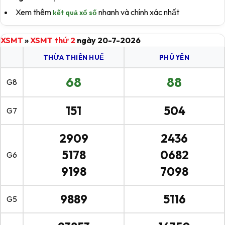
Xem thêm
nhanh và chính xác nhất
kết quả xổ số
XSMT
»
XSMT thứ 2
ngày 20-7-2026
THỪA THIÊN HUẾ
PHÚ YÊN
68
88
G8
151
504
G7
2909
2436
5178
0682
G6
9198
7098
9889
5116
G5