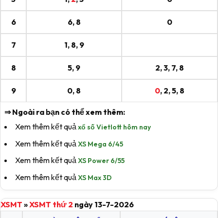
6
6, 8
0
7
1, 8, 9
8
5, 9
2, 3, 7, 8
9
0, 8
0
, 2, 5, 8
⇒ Ngoài ra bạn có thể xem thêm:
Xem thêm kết quả
xổ số Vietlott hôm nay
Xem thêm kết quả
XS Mega 6/45
Xem thêm kết quả
XS Power 6/55
Xem thêm kết quả
XS Max 3D
XSMT
»
XSMT thứ 2
ngày 13-7-2026