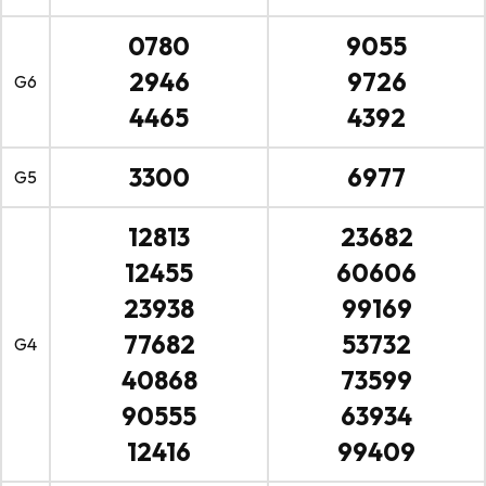
0780
9055
2946
9726
G6
4465
4392
3300
6977
G5
12813
23682
12455
60606
23938
99169
77682
53732
G4
40868
73599
90555
63934
12416
99409