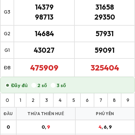
14379
31658
G3
98713
29350
14684
57931
G2
43027
59091
G1
475909
325404
ĐB
0
1
2
3
4
5
6
7
8
9
ĐẦU
THỪA THIÊN HUẾ
PHÚ YÊN
0
0,
9
4
, 6, 9