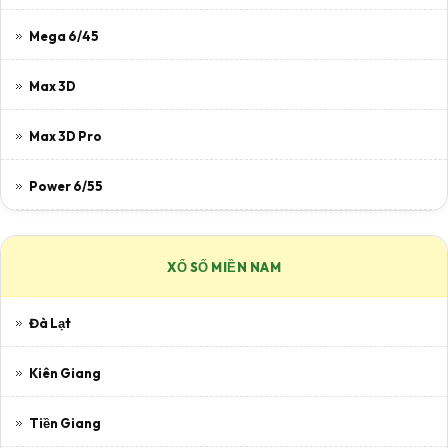
Mega 6/45
Max 3D
Max 3D Pro
Power 6/55
XỔ SỐ MIỀN NAM
Đà Lạt
Kiên Giang
Tiền Giang