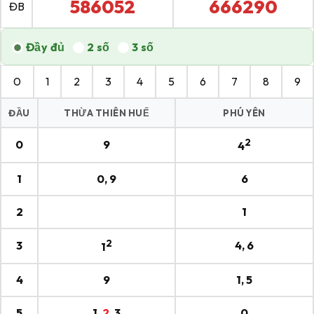
586052
666290
ĐB
0
1
2
3
4
5
6
7
8
9
ĐẦU
THỪA THIÊN HUẾ
PHÚ YÊN
2
0
9
4
1
0, 9
6
2
1
2
3
4, 6
1
4
9
1, 5
5
1,
2
, 3
0