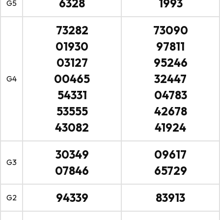
6328
1993
G5
73282
73090
01930
97811
03127
95246
00465
32447
G4
54331
04783
53555
42678
43082
41924
30349
09617
G3
07846
65729
94339
83913
G2