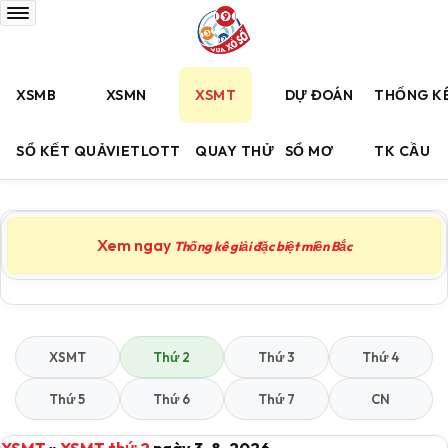
XSMB
XSMN
XSMT
DỰ ĐOÁN
THỐNG K
SỔ KẾT QUẢ
VIETLOTT
QUAY THỬ
SỔ MƠ
TK CẦU
Xem ngay
Thống kê giải đặc biệt miền Bắc
XSMT
Thứ 2
Thứ 3
Thứ 4
Thứ 5
Thứ 6
Thứ 7
CN