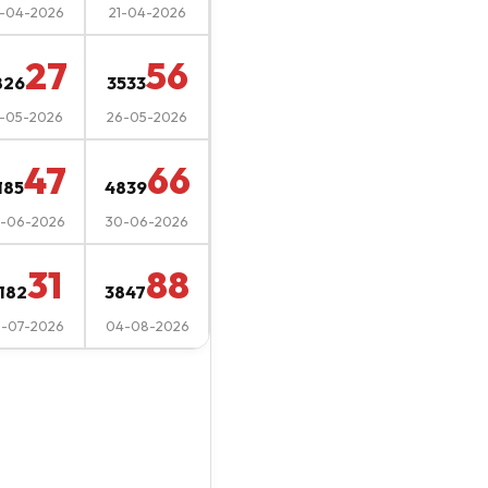
4-04-2026
21-04-2026
27
56
826
3533
9-05-2026
26-05-2026
47
66
185
4839
3-06-2026
30-06-2026
31
88
182
3847
8-07-2026
04-08-2026