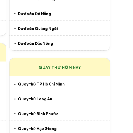
Dự đoán Đà Nẵng
Dự đoán Quảng Ngãi
Dự đoán Đắc Nông
QUAY THỬ HÔM NAY
Quay thử TP Hồ Chí Minh
Quay thử Long An
Quay thử Bình Phước
Quay thử Hậu Giang