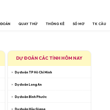
 ĐOÁN
QUAY THỬ
THỐNG KÊ
SỔ MƠ
TK CẦU
DỰ ĐOÁN CÁC TỈNH HÔM NAY
Dự đoán TP Hồ Chí Minh
Dự đoán Long An
Dự đoán Bình Phước
Dự đoán Hậu Giang