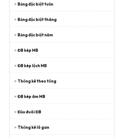
Bảng đặc biệt tuần
Bảng đặc biệt tháng
Bảng đặc biệt năm
ĐB kép MB
ĐB kép lệch MB
Thống kê theo tổng
ĐB kép âm MB
Đầu đuôi ĐB
Thống kê lô gan