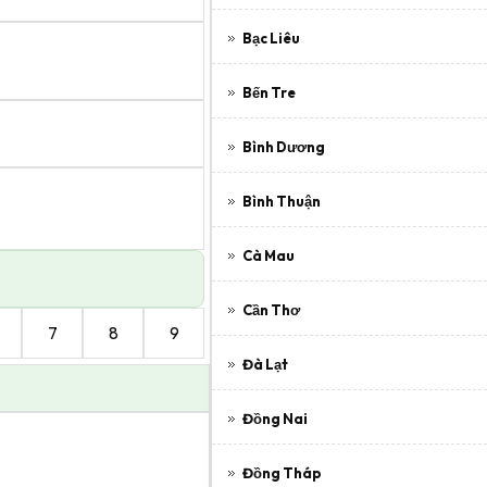
Bạc Liêu
Bến Tre
Bình Dương
Bình Thuận
Cà Mau
Cần Thơ
7
8
9
Đà Lạt
Đồng Nai
Đồng Tháp