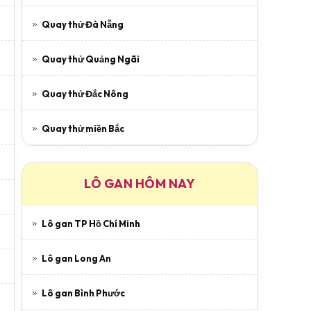
Quay thử Đà Nẵng
Quay thử Quảng Ngãi
Quay thử Đắc Nông
Quay thử miền Bắc
LÔ GAN HÔM NAY
Lô gan TP Hồ Chí Minh
Lô gan Long An
Lô gan Bình Phước