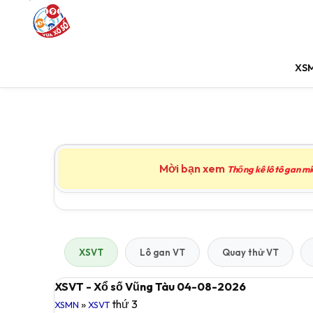
XS
Mời bạn xem
Thống kê lô tô gan m
XSVT
Lô gan VT
Quay thử VT
XSVT - Xổ số Vũng Tàu 04-08-2026
»
thứ 3
XSMN
XSVT