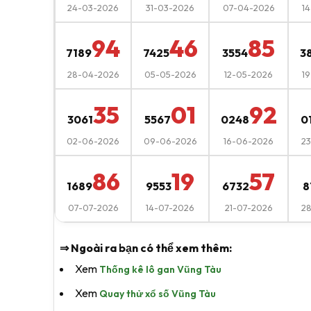
24-03-2026
31-03-2026
07-04-2026
1
94
46
85
7189
7425
3554
3
28-04-2026
05-05-2026
12-05-2026
1
35
01
92
3061
5567
0248
0
02-06-2026
09-06-2026
16-06-2026
2
86
19
57
1689
9553
6732
8
07-07-2026
14-07-2026
21-07-2026
2
⇒ Ngoài ra bạn có thể xem thêm:
Xem
Thống kê lô gan Vũng Tàu
Xem
Quay thử xổ số Vũng Tàu