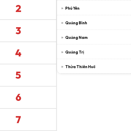
2
Phú Yên
Quảng Bình
3
Quảng Nam
4
Quảng Trị
Thừa Thiên Huế
5
6
7