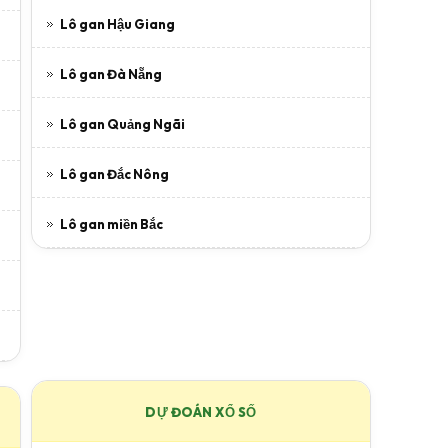
Lô gan Hậu Giang
Lô gan Đà Nẵng
Lô gan Quảng Ngãi
Lô gan Đắc Nông
Lô gan miền Bắc
DỰ ĐOÁN XỔ SỐ