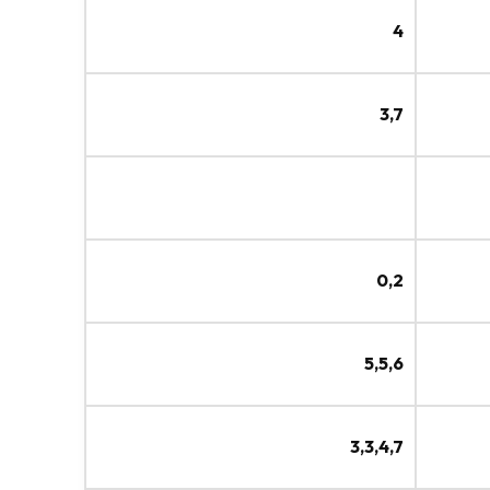
4
3,7
0,2
5,5,6
3,3,4,7