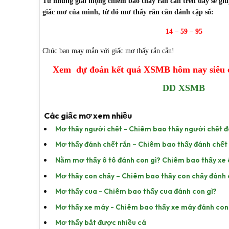
Từ những giải mộng chiêm bao thấy rắn cắn trên đây sẽ gi
giấc mơ của mình, từ đó mơ thấy rắn cắn đánh cặp số:
14 – 59 – 95
Chúc bạn may mắn với giấc mơ thấy rắn cắn!
Xem dự đoán kết quả XSMB hôm nay siêu ch
DD XSMB
Các giấc mơ xem nhiều
Mơ thấy người chết - Chiêm bao thấy người chết đ
Mơ thấy đánh chết rắn – Chiêm bao thấy đánh chết 
Nằm mơ thấy ô tô đánh con gì? Chiêm bao thấy xe 
Mơ thấy con chấy – Chiêm bao thấy con chấy đánh 
Mơ thấy cua - Chiêm bao thấy cua đánh con gì?
Mơ thấy xe máy - Chiêm bao thấy xe máy đánh con
Mơ thấy bắt được nhiều cá