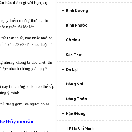
ắn báo điềm gì với bạn, cụ
Bình Dương
 nguy hiểm nhưng thực tế thì
Bình Phước
ột nguồn tài lộc lớn.
rất thân thiết, hãy nhắc nhở họ,
Cà Mau
hể là vấn đề về sức khỏe hoặc là
Cần Thơ
g nhưng không bị độc chết, thì
 được nhanh chóng giải quyết
Đà Lạt
Đồng Nai
này thì chứng tỏ bạn có thể sắp
đúng ý mình.
Đồng Tháp
 thủ đáng gờm, và người đó sẽ
Hậu Giang
ơ thấy con rắn
TP Hồ Chí Minh