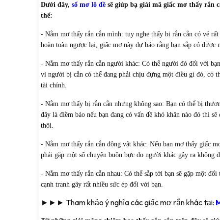
Dưới đây,
sổ mơ lô đề
sẽ giúp bạ giải mã giấc mơ thấy rắn c
thể:
- Nằm mơ thấy rắn cắn mình: tuy nghe thấy bị rắn cắn có vẻ rất
hoàn toàn ngược lại, giấc mơ này dự báo rằng bạn sắp có được m
- Nằm mơ thấy rắn cắn người khác: Có thể người đó đối với bạn 
vì người bị cắn có thể đang phải chịu đựng một điều gì đó, có t
tài chính.
- Nằm mơ thấy bị rắn cắn nhưng không sao: Bạn có thể bị thươn
đây là điềm báo nếu bạn đang có vấn đề khó khăn nào đó thì sẽ
thôi.
- Nằm mơ thấy rắn cắn động vật khác: Nếu bạn mơ thấy giấc mơ 
phải gặp một số chuyện buồn bực do người khác gây ra không 
- Nằm mơ thấy rắn cắn nhau: Có thể sắp tới bạn sẽ gặp một đối
cạnh tranh gây rất nhiều sức ép đối với bạn.
►►► Tham khảo ý nghĩa các giấc mơ rắn khác tại:
M