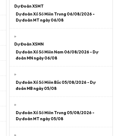
Dự Đoán XSMT
Dự đoán Xổ Số Miền Trung 06/08/2026 -
Dự đoán MT ngày 06/08
Dự Đoán XSMN
Dự đoán Xổ Số Miền Nam 06/08/2026 - Dự
đoán MN ngày 06/08
Dự đoán Xổ Số Miền Bắc 05/08/2026 - Dự
đoán MB ngày 05/08
Dự đoán Xổ Số Miền Trung 05/08/2026 -
Dự đoán MT ngày 05/08