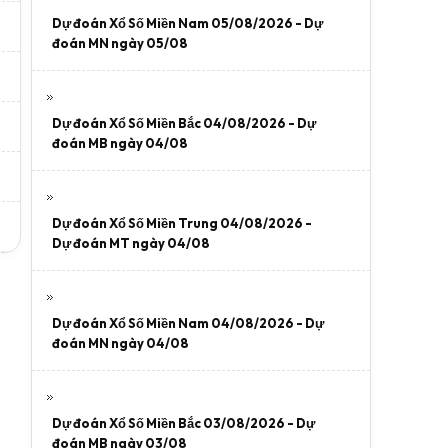
Dự đoán Xổ Số Miền Nam 05/08/2026 - Dự
đoán MN ngày 05/08
Dự đoán Xổ Số Miền Bắc 04/08/2026 - Dự
đoán MB ngày 04/08
Dự đoán Xổ Số Miền Trung 04/08/2026 -
Dự đoán MT ngày 04/08
Dự đoán Xổ Số Miền Nam 04/08/2026 - Dự
đoán MN ngày 04/08
Dự đoán Xổ Số Miền Bắc 03/08/2026 - Dự
đoán MB ngày 03/08