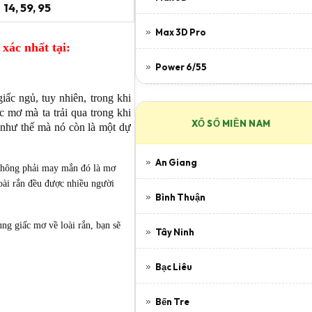
14, 59, 95
Max 3D Pro
xác nhất tại:
Power 6/55
ấc ngủ, tuy nhiên, trong khi
 mơ mà ta trải qua trong khi
XỔ SỐ MIỀN NAM
như thế mà nó còn là một dự
An Giang
không phải may mắn đó là mơ
oài rắn đều được nhiều người
Bình Thuận
ng giấc mơ về loài rắn, bạn sẽ
Tây Ninh
Bạc Liêu
Bến Tre