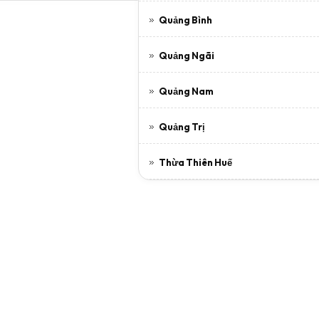
Quảng Bình
Quảng Ngãi
Quảng Nam
Quảng Trị
Thừa Thiên Huế