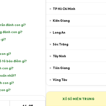
TP Hồ Chí Minh
Kiên Giang
rắn đánh con gì?
g đánh con gì?
Long An
 gì?
Sóc Trăng
con gì?
Tây Ninh
ô tô báo điềm gì?
Tiền Giang
 con gì?
huẩn nhất?
Vũng Tàu
h con gì?
con gì?
XỔ SỐ MIỀN TRUNG
64, 95