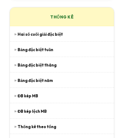
THỐNG KÊ
Hai số cuối giải đặc biệt
Bảng đặc biệt tuần
Bảng đặc biệt tháng
Bảng đặc biệt năm
ĐB kép MB
ĐB kép lệch MB
Thống kê theo tổng