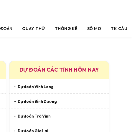
 ĐOÁN
QUAY THỬ
THỐNG KÊ
SỔ MƠ
TK CẦU
DỰ ĐOÁN CÁC TỈNH HÔM NAY
Dự đoán Vĩnh Long
Dự đoán Bình Dương
Dự đoán Trà Vinh
Dự đoán Gia Lai