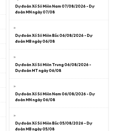
Dự đoán Xổ Số Miền Nam 07/08/2026 - Dự
đoán MN ngày 07/08
Dự đoán Xổ Số Miền Bắc 06/08/2026 - Dự
đoán MB ngày 06/08
Dự đoán Xổ Số Miền Trung 06/08/2026 -
Dự đoán MT ngày 06/08
Dự đoán Xổ Số Miền Nam 06/08/2026 - Dự
đoán MN ngày 06/08
Dự đoán Xổ Số Miền Bắc 05/08/2026 - Dự
đoán MB ngày 05/08