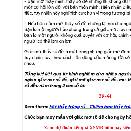
- Bạn mơ thấy mình thấy số đề nhưng lại không đủ t
một cơ hội lớn đối với bản thân mình. Hiển nhiên điề
tiếc, tuy nhiên hãy nghĩ tích cực hơn vì trong tương la
- Nếu bạn nằm mơ thấy số đề nhưng lại nói cho ngư
Bạn là một người hào phóng trong cả giấc mơ, tuy nhi
bạn là một người không quả quyết với cơ hội, chính v
người có thể làm ăn lớn.
Giấc mơ thấy số đề là một trong những giấc mơ đem 
tuy nhiên tùy theo cách tận dụng của mỗi người s
nhau.
Tổng kết kết quả từ kinh nghiệm của nhiều người 
nghĩa giấc mơ số đề, giải mã giấc mơ số đề, mơ t
cả đều nằm trong 2 con số là:
39-41
Xem thêm:
Mơ thấy trúng số - Chiêm bao thấy trú
Chúc bạn may mắn với giấc mơ số đề cho ngày h
Xem dự đoán kết quả XSMB hôm nay siêu c