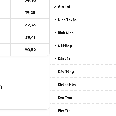
Gia Lai
19,25
Ninh Thuận
22,36
Bình Định
39,41
Đà Nẵng
90,52
Đắc Lắc
Đắc Nông
Khánh Hòa
ất
Kon Tum
Phú Yên