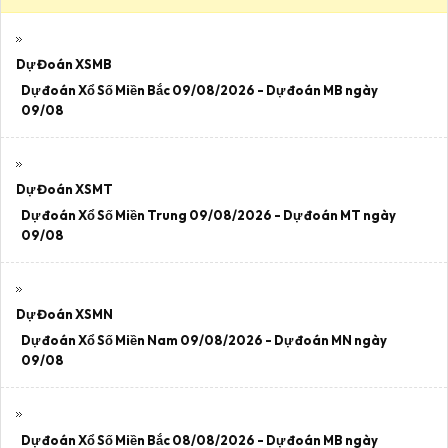
Dự Đoán XSMB
Dự đoán Xổ Số Miền Bắc 09/08/2026 - Dự đoán MB ngày
09/08
Dự Đoán XSMT
Dự đoán Xổ Số Miền Trung 09/08/2026 - Dự đoán MT ngày
09/08
Dự Đoán XSMN
Dự đoán Xổ Số Miền Nam 09/08/2026 - Dự đoán MN ngày
09/08
Dự đoán Xổ Số Miền Bắc 08/08/2026 - Dự đoán MB ngày