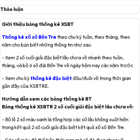
Thảo luận
Giới thiệu bảng thống kê XSBT
Thống kê xổ số Bến Tre
theo chu kỳ tuần, theo tháng, theo
năm cho bạn biết những thông tin như sau:
- Xem 2 số cuối giải đặc biệt lâu chưa về nhanh theo tuần,
tháng, và bộ 6 số đài Bến Tre về ngày hôm nay các năm trước
- Xem chu kỳ
thống kê đặc biệt
đầu/đuôi về trong thời gian
gần đây của XSBTRE.
Hướng dẫn xem các bảng thống kê BT
Bảng thống kê XSBTR 2 số cuối giải đặc biệt lâu chưa về:
- Bộ lô 2 số màu xanh là tổng hợp các số lâu không xuất hiện
trong kết quả 2 số cuối giải đặc biệt kết quả xổ số Bến Tre.