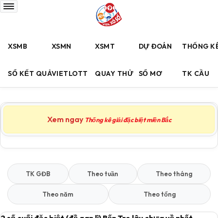
XSMB
XSMN
XSMT
DỰ ĐOÁN
THỐNG K
SỔ KẾT QUẢ
VIETLOTT
QUAY THỬ
SỔ MƠ
TK CẦU
Xem ngay
Thống kê giải đặc biệt miền Bắc
TK GĐB
Theo tuần
Theo tháng
Theo năm
Theo tổng