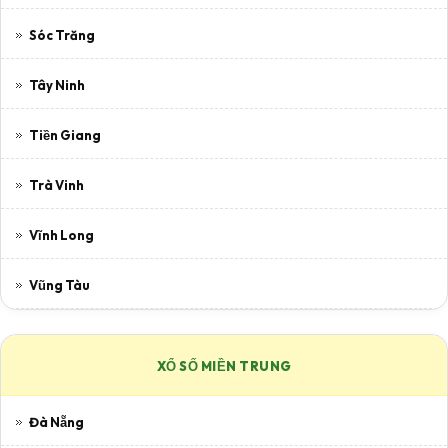
Sóc Trăng
Tây Ninh
Tiền Giang
Trà Vinh
Vĩnh Long
Vũng Tàu
XỔ SỐ MIỀN TRUNG
Đà Nẵng