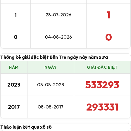
1
1
28-07-2026
0
0
04-08-2026
Thống kê giải đặc biệt Bến Tre ngày này năm xưa
NĂM
NGÀY
GIẢI ĐẶC BIỆT
533293
2023
08-08-2023
293331
2017
08-08-2017
Thảo luận kết quả xổ số