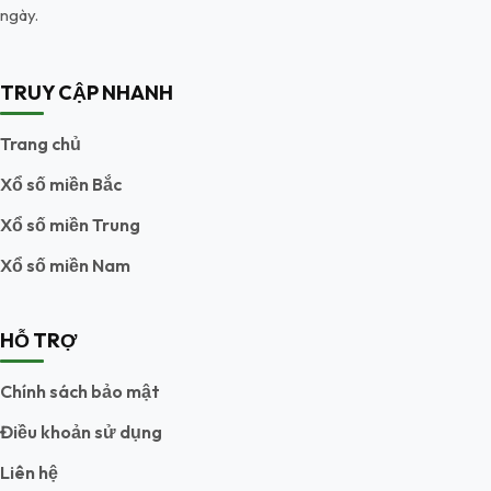
ngày.
TRUY CẬP NHANH
Trang chủ
Xổ số miền Bắc
Xổ số miền Trung
Xổ số miền Nam
HỖ TRỢ
Chính sách bảo mật
Điều khoản sử dụng
Liên hệ