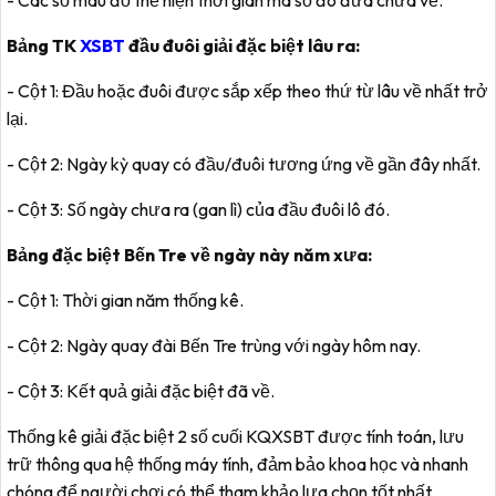
- Các số màu đỏ thể hiện thời gian mà số đó đưa chưa về.
Bảng TK
XSBT
đầu đuôi giải đặc biệt lâu ra:
- Cột 1: Đầu hoặc đuôi được sắp xếp theo thứ từ lâu về nhất trở
lại.
- Cột 2: Ngày kỳ quay có đầu/đuôi tương ứng về gần đây nhất.
- Cột 3: Số ngày chưa ra (gan lì) của đầu đuôi lô đó.
Bảng đặc biệt Bến Tre về ngày này năm xưa:
- Cột 1: Thời gian năm thống kê.
- Cột 2: Ngày quay đài Bến Tre trùng với ngày hôm nay.
- Cột 3: Kết quả giải đặc biệt đã về.
Thống kê giải đặc biệt 2 số cuối KQXSBT được tính toán, lưu
trữ thông qua hệ thống máy tính, đảm bảo khoa học và nhanh
chóng để người chơi có thể tham khảo lựa chọn tốt nhất.