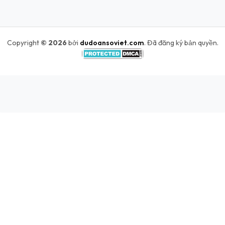
Copyright
© 2026
bởi
dudoansoviet.com
. Đã đăng ký bản quyền.