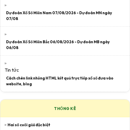
Dự đoán Xổ Số Miền Nam 07/08/2026 - Dự đoán MN ngày
07/08
Dự đoán Xổ Số Miền Bắc 06/08/2026 - Dự đoán MB ngày
06/08
Tin tức
Cách chèn link nhúng HTML kết quả trực tiếp xổ số đưa vào
website, blog
THỐNG KÊ
Hai số cuối giải đặc biệt