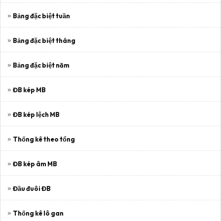
Bảng đặc biệt tuần
Bảng đặc biệt tháng
Bảng đặc biệt năm
ĐB kép MB
ĐB kép lệch MB
Thống kê theo tổng
ĐB kép âm MB
Đầu đuôi ĐB
Thống kê lô gan