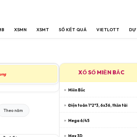
MB
XSMN
XSMT
SỔ KẾT QUẢ
VIETLOTT
DỰ
XỔ SỐ MIỀN BẮC
rung
Miền Bắc
Điện toán 1*2*3, 6x36, thần tài
Theo năm
Mega 6/45
Max 3D