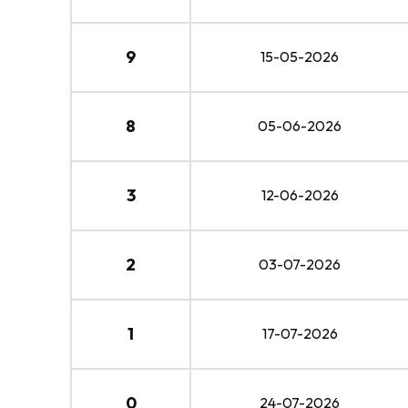
9
15-05-2026
8
05-06-2026
3
12-06-2026
2
03-07-2026
1
17-07-2026
0
24-07-2026