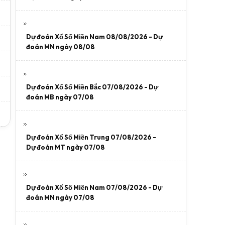
Dự đoán Xổ Số Miền Nam 08/08/2026 - Dự
đoán MN ngày 08/08
Dự đoán Xổ Số Miền Bắc 07/08/2026 - Dự
đoán MB ngày 07/08
Dự đoán Xổ Số Miền Trung 07/08/2026 -
Dự đoán MT ngày 07/08
Dự đoán Xổ Số Miền Nam 07/08/2026 - Dự
đoán MN ngày 07/08