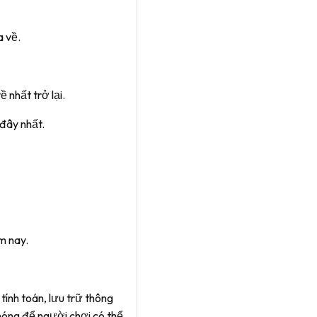
a về.
 nhất trở lại.
đây nhất.
m nay.
tính toán, lưu trữ thông
hóng để người chơi có thể