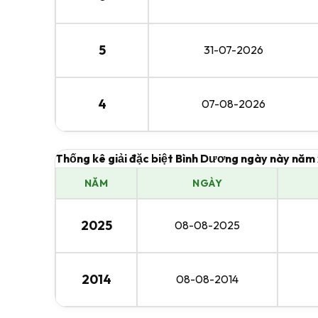
5
31-07-2026
4
07-08-2026
Thống kê giải đặc biệt Bình Dương ngày này năm
NĂM
NGÀY
2025
08-08-2025
2014
08-08-2014