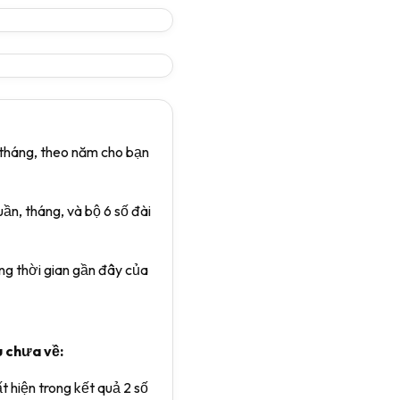
 tháng, theo năm cho bạn
uần, tháng, và bộ 6 số đài
ng thời gian gần đây của
u chưa về:
t hiện trong kết quả 2 số