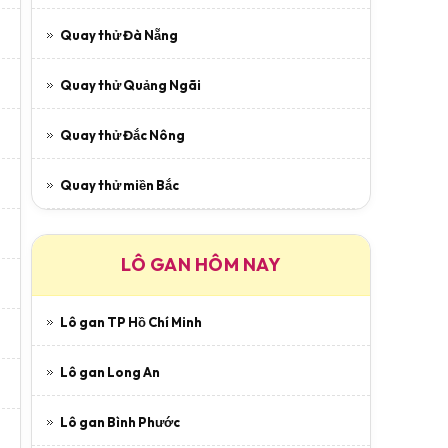
Quay thử Đà Nẵng
Quay thử Quảng Ngãi
Quay thử Đắc Nông
Quay thử miền Bắc
LÔ GAN HÔM NAY
Lô gan TP Hồ Chí Minh
Lô gan Long An
Lô gan Bình Phước