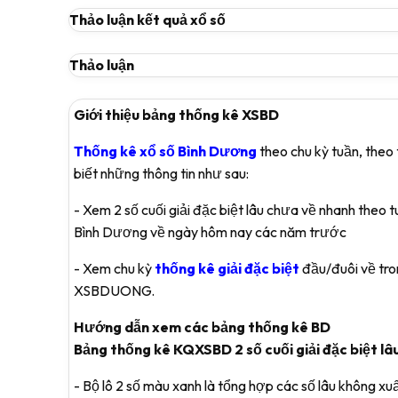
Thảo luận kết quả xổ số
Thảo luận
Giới thiệu bảng thống kê XSBD
Thống kê xổ số Bình Dương
theo chu kỳ tuần, theo
biết những thông tin như sau:
- Xem 2 số cuối giải đặc biệt lâu chưa về nhanh theo t
Bình Dương về ngày hôm nay các năm trước
- Xem chu kỳ
thống kê giải đặc biệt
đầu/đuôi về tro
XSBDUONG.
Hướng dẫn xem các bảng thống kê BD
Bảng thống kê KQXSBD 2 số cuối giải đặc biệt lâ
- Bộ lô 2 số màu xanh là tổng hợp các số lâu không xuấ