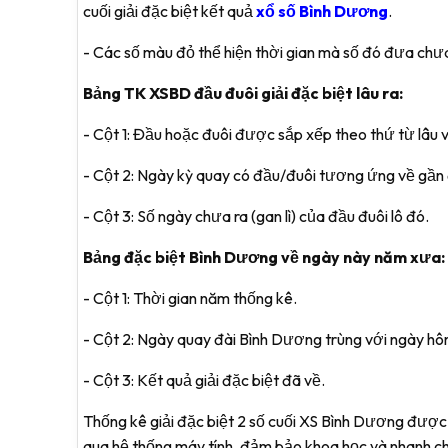
cuối giải đặc biệt kết quả
xổ số Bình Dương
.
- Các số màu đỏ thể hiện thời gian mà số đó đưa chư
Bảng TK XSBD đầu đuôi giải đặc biệt lâu ra:
- Cột 1: Đầu hoặc đuôi được sắp xếp theo thứ từ lâu về
- Cột 2: Ngày kỳ quay có đầu/đuôi tương ứng về gần 
- Cột 3: Số ngày chưa ra (gan lì) của đầu đuôi lô đó.
Bảng đặc biệt Bình Dương về ngày này năm xưa:
- Cột 1: Thời gian năm thống kê.
- Cột 2: Ngày quay đài Bình Dương trùng với ngày hô
- Cột 3: Kết quả giải đặc biệt đã về.
Thống kê giải đặc biệt 2 số cuối XS Bình Dương được 
qua hệ thống máy tính, đảm bảo khoa học và nhanh c