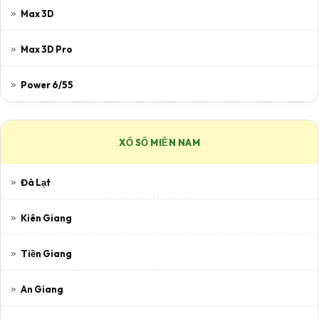
Max 3D
Max 3D Pro
Power 6/55
XỔ SỐ MIỀN NAM
Đà Lạt
Kiên Giang
Tiền Giang
An Giang