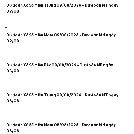
Dự đoán Xổ Số Miền Trung 09/08/2026 - Dự đoán MT ngày
09/08
Dự đoán Xổ Số Miền Nam 09/08/2026 - Dự đoán MN ngày
09/08
Dự đoán Xổ Số Miền Bắc 08/08/2026 - Dự đoán MB ngày
08/08
Dự đoán Xổ Số Miền Trung 08/08/2026 - Dự đoán MT ngày
08/08
Dự đoán Xổ Số Miền Nam 08/08/2026 - Dự đoán MN ngày
08/08