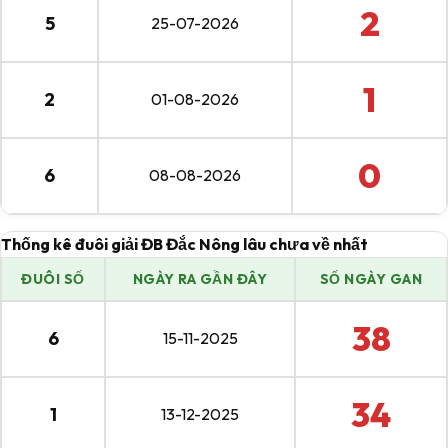
2
5
25-07-2026
1
2
01-08-2026
0
6
08-08-2026
Thống kê đuôi giải ĐB Đắc Nông lâu chưa về nhất
ĐUÔI SỐ
NGÀY RA GẦN ĐÂY
SỐ NGÀY GAN
38
6
15-11-2025
34
1
13-12-2025