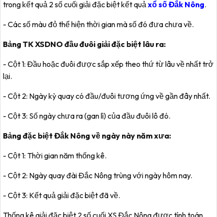
trong kết quả 2 số cuối giải đặc biệt kết quả
xổ số Đắk Nông
.
- Các số màu đỏ thể hiện thời gian mà số đó đưa chưa về.
Bảng TK XSDNO đầu đuôi giải đặc biệt lâu ra:
- Cột 1: Đầu hoặc đuôi được sắp xếp theo thứ từ lâu về nhất trở
lại.
- Cột 2: Ngày kỳ quay có đầu/đuôi tương ứng về gần đây nhất.
- Cột 3: Số ngày chưa ra (gan lì) của đầu đuôi lô đó.
Bảng đặc biệt Đắk Nông về ngày này năm xưa:
- Cột 1: Thời gian năm thống kê.
- Cột 2: Ngày quay đài Đắc Nông trùng với ngày hôm nay.
- Cột 3: Kết quả giải đặc biệt đã về.
Thống kê giải đặc biệt 2 số cuối XS Đắc Nông được tính toán,