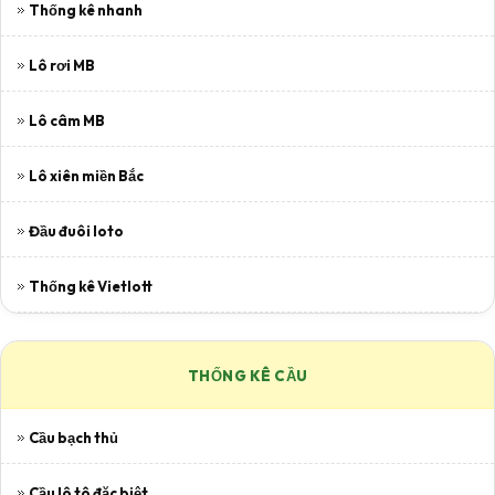
Thống kê nhanh
Lô rơi MB
Lô câm MB
Lô xiên miền Bắc
Đầu đuôi loto
Thống kê Vietlott
THỐNG KÊ CẦU
Cầu bạch thủ
Cầu lô tô đặc biệt