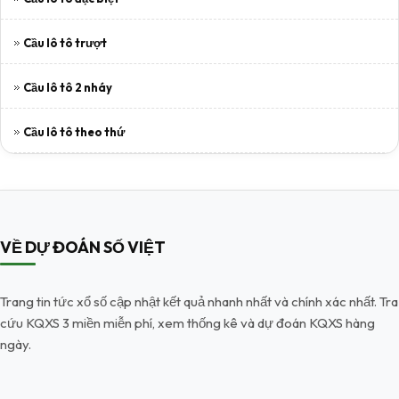
Cầu lô tô trượt
Cầu lô tô 2 nháy
Cầu lô tô theo thứ
VỀ DỰ ĐOÁN SỐ VIỆT
Trang tin tức xổ số cập nhật kết quả nhanh nhất và chính xác nhất. Tra
cứu KQXS 3 miền miễn phí, xem thống kê và dự đoán KQXS hàng
ngày.