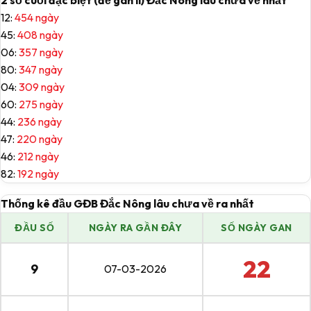
2 số cuối đặc biệt (đề gan lì) Đắc Nông lâu chưa về nhất
12:
454 ngày
45:
408 ngày
06:
357 ngày
80:
347 ngày
04:
309 ngày
60:
275 ngày
44:
236 ngày
47:
220 ngày
46:
212 ngày
82:
192 ngày
Thống kê đầu GĐB Đắc Nông lâu chưa về ra nhất
ĐẦU SỐ
NGÀY RA GẦN ĐÂY
SỐ NGÀY GAN
22
9
07-03-2026