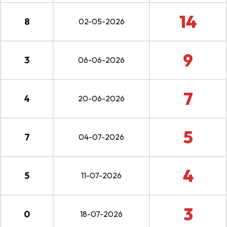
14
8
02-05-2026
9
3
06-06-2026
7
4
20-06-2026
5
7
04-07-2026
4
5
11-07-2026
3
0
18-07-2026