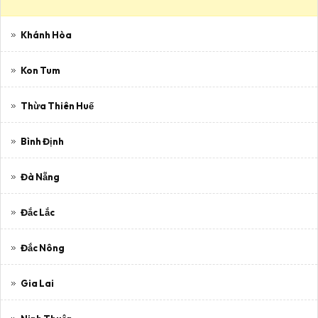
Khánh Hòa
Kon Tum
Thừa Thiên Huế
Bình Định
Đà Nẵng
Đắc Lắc
Đắc Nông
Gia Lai