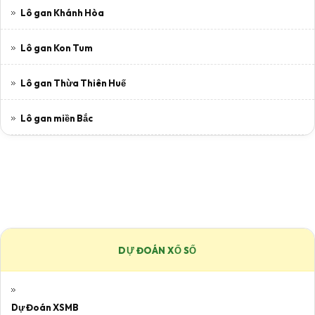
Lô gan Khánh Hòa
Lô gan Kon Tum
Lô gan Thừa Thiên Huế
Lô gan miền Bắc
DỰ ĐOÁN XỔ SỐ
Dự Đoán XSMB