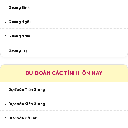
Quảng Bình
Quảng Ngãi
Quảng Nam
Quảng Trị
DỰ ĐOÁN CÁC TỈNH HÔM NAY
Dự đoán Tiền Giang
Dự đoán Kiên Giang
Dự đoán Đà Lạt