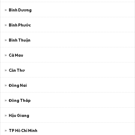
Bình Dương
Bình Phước
Bình Thuận
Cà Mau
Cần Thơ
Đồng Nai
Đồng Tháp
Hậu Giang
TP Hồ Chí Minh