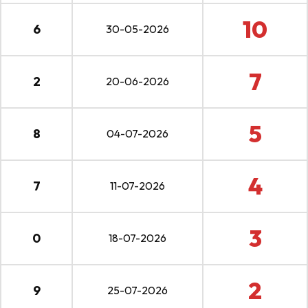
10
6
30-05-2026
7
2
20-06-2026
5
8
04-07-2026
4
7
11-07-2026
3
0
18-07-2026
2
9
25-07-2026