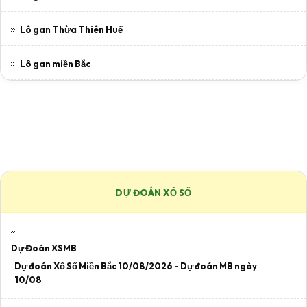
Lô gan Thừa Thiên Huế
Lô gan miền Bắc
DỰ ĐOÁN XỔ SỐ
Dự Đoán XSMB
Dự đoán Xổ Số Miền Bắc 10/08/2026 - Dự đoán MB ngày
10/08