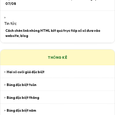
07/08
Tin tức
Cách chèn link nhúng HTML kết quả trực tiếp xổ số đưa vào
website, blog
THỐNG KÊ
Hai số cuối giải đặc biệt
Bảng đặc biệt tuần
Bảng đặc biệt tháng
Bảng đặc biệt năm