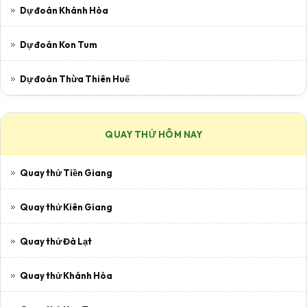
Dự đoán Khánh Hòa
Dự đoán Kon Tum
Dự đoán Thừa Thiên Huế
QUAY THỬ HÔM NAY
Quay thử Tiền Giang
Quay thử Kiên Giang
Quay thử Đà Lạt
Quay thử Khánh Hòa