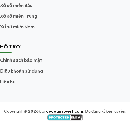
Xổ số miền Bắc
Xổ số miền Trung
Xổ số miền Nam
HỖ TRỢ
Chính sách bảo mật
Điều khoản sử dụng
Liên hệ
Copyright
© 2026
bởi
dudoansoviet.com
. Đã đăng ký bản quyền.