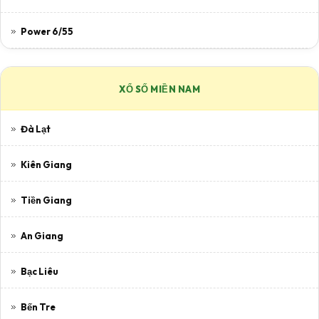
Power 6/55
XỔ SỐ MIỀN NAM
Đà Lạt
Kiên Giang
Tiền Giang
An Giang
Bạc Liêu
Bến Tre