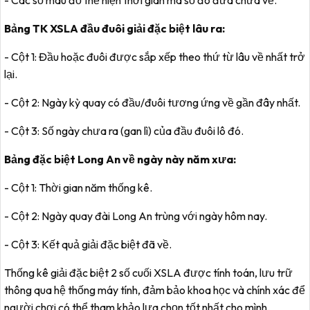
- Các số màu đỏ thể hiện thời gian mà số đó đưa chưa về.
Bảng TK XSLA đầu đuôi giải đặc biệt lâu ra:
- Cột 1: Đầu hoặc đuôi được sắp xếp theo thứ từ lâu về nhất trở
lại.
- Cột 2: Ngày kỳ quay có đầu/đuôi tương ứng về gần đây nhất.
- Cột 3: Số ngày chưa ra (gan lì) của đầu đuôi lô đó.
Bảng đặc biệt Long An về ngày này năm xưa:
- Cột 1: Thời gian năm thống kê.
- Cột 2: Ngày quay đài Long An trùng với ngày hôm nay.
- Cột 3: Kết quả giải đặc biệt đã về.
Thống kê giải đặc biệt 2 số cuối XSLA được tính toán, lưu trữ
thông qua hệ thống máy tính, đảm bảo khoa học và chính xác để
người chơi có thể tham khảo lựa chọn tốt nhất cho mình.