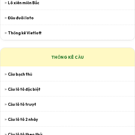
Lô xiên miền Bắc
Đầu đuôi loto
Thống kê Vietlott
THỐNG KÊ CẦU
Cầu bạch thủ
Cầu lô tô đặc biệt
Cầu lô tô trượt
Cầu lô tô 2 nháy
Cầu lô tô theo thứ