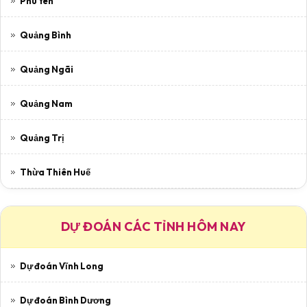
Phú Yên
Quảng Bình
Quảng Ngãi
Quảng Nam
Quảng Trị
Thừa Thiên Huế
DỰ ĐOÁN CÁC TỈNH HÔM NAY
Dự đoán Vĩnh Long
Dự đoán Bình Dương