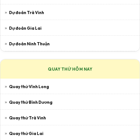
Dự đoán Trà Vinh
Dự đoán Gia Lai
Dự đoán Ninh Thuận
QUAY THỬ HÔM NAY
Quay thử Vĩnh Long
Quay thử Bình Dương
Quay thử Trà Vinh
Quay thử Gia Lai