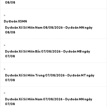
08/08
Dự Đoán XSMN
Dự đoán Xổ Số Miền Nam 08/08/2026 - Dự đoán MN ngày
08/08
Dự đoán Xổ Số Miền Bắc 07/08/2026 - Dự đoán MB ngày
07/08
Dự đoán Xổ Số Miền Trung 07/08/2026 - Dự đoán MT ngày
07/08
Dự đoán Xổ Số Miền Nam 07/08/2026 - Dự đoán MN ngày
07/08