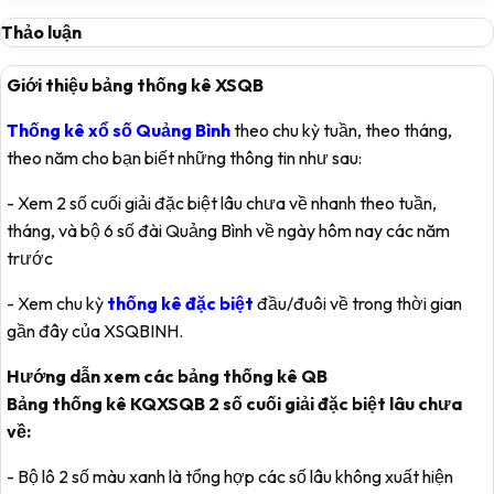
Thảo luận
Giới thiệu bảng thống kê XSQB
Thống kê xổ số Quảng Bình
theo chu kỳ tuần, theo tháng,
theo năm cho bạn biết những thông tin như sau:
- Xem 2 số cuối giải đặc biệt lâu chưa về nhanh theo tuần,
tháng, và bộ 6 số đài Quảng Bình về ngày hôm nay các năm
trước
- Xem chu kỳ
thống kê đặc biệt
đầu/đuôi về trong thời gian
gần đây của XSQBINH.
Hướng dẫn xem các bảng thống kê QB
Bảng thống kê KQXSQB 2 số cuối giải đặc biệt lâu chưa
về:
- Bộ lô 2 số màu xanh là tổng hợp các số lâu không xuất hiện