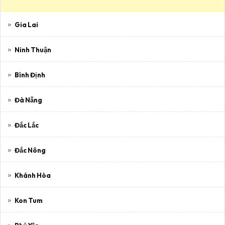
Gia Lai
Ninh Thuận
Bình Định
Đà Nẵng
Đắc Lắc
Đắc Nông
Khánh Hòa
Kon Tum