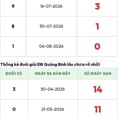
3
9
16-07-2026
1
8
30-07-2026
0
1
06-08-2026
Thống kê đuôi giải ĐB Quảng Bình lâu chưa về nhất
ĐUÔI SỐ
NGÀY RA GẦN ĐÂY
SỐ NGÀY GAN
14
3
30-04-2026
11
0
21-05-2026