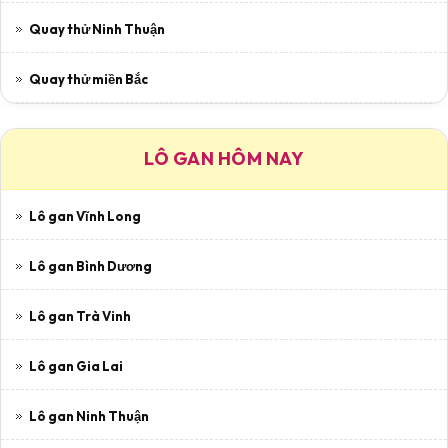
Quay thử Ninh Thuận
Quay thử miền Bắc
LÔ GAN HÔM NAY
Lô gan Vĩnh Long
Lô gan Bình Dương
Lô gan Trà Vinh
Lô gan Gia Lai
Lô gan Ninh Thuận