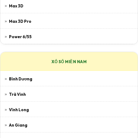
Max 3D
Max 3D Pro
Power 6/55
XỔ SỐ MIỀN NAM
Bình Dương
Trà Vinh
Vĩnh Long
An Giang