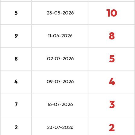
10
5
28-05-2026
8
9
11-06-2026
5
8
02-07-2026
4
4
09-07-2026
3
7
16-07-2026
2
2
23-07-2026