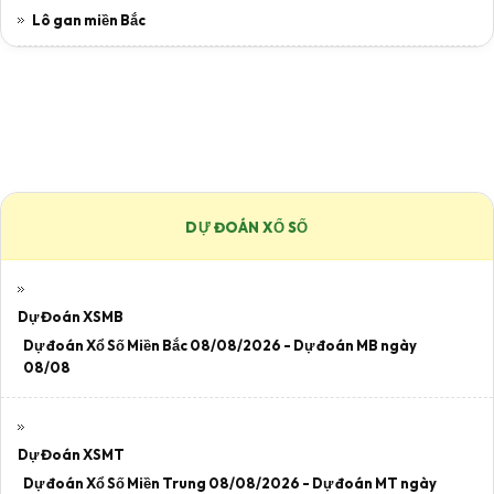
Lô gan miền Bắc
DỰ ĐOÁN XỔ SỐ
Dự Đoán XSMB
Dự đoán Xổ Số Miền Bắc 08/08/2026 - Dự đoán MB ngày
08/08
Dự Đoán XSMT
Dự đoán Xổ Số Miền Trung 08/08/2026 - Dự đoán MT ngày