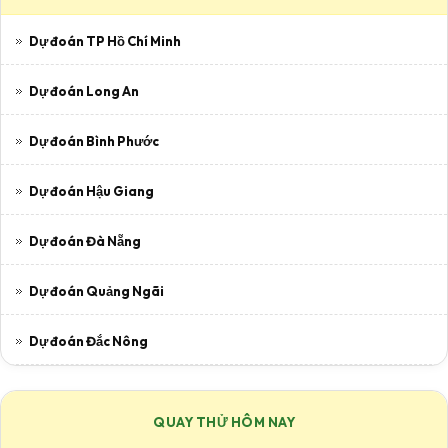
Dự đoán TP Hồ Chí Minh
Dự đoán Long An
Dự đoán Bình Phước
Dự đoán Hậu Giang
Dự đoán Đà Nẵng
Dự đoán Quảng Ngãi
Dự đoán Đắc Nông
QUAY THỬ HÔM NAY