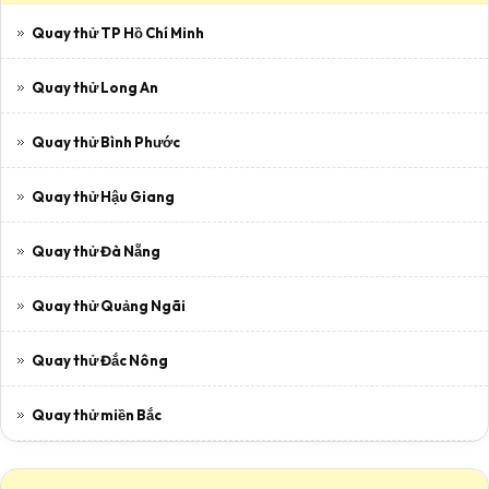
Quay thử TP Hồ Chí Minh
Quay thử Long An
Quay thử Bình Phước
Quay thử Hậu Giang
Quay thử Đà Nẵng
Quay thử Quảng Ngãi
Quay thử Đắc Nông
Quay thử miền Bắc