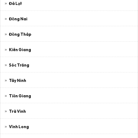
Đà Lạt
Đồng Nai
Đồng Tháp
Kiên Giang
Sóc Trăng
Tây Ninh
Tiền Giang
Trà Vinh
Vĩnh Long