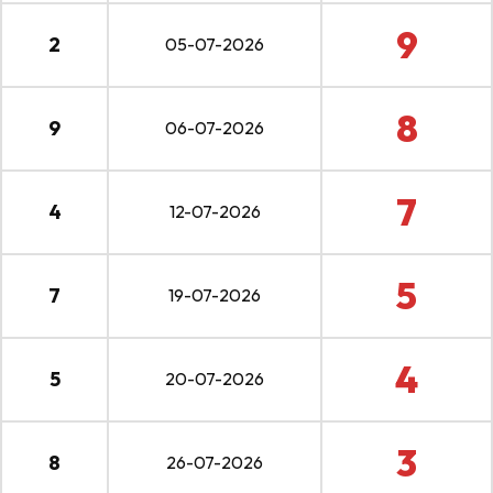
9
2
05-07-2026
8
9
06-07-2026
7
4
12-07-2026
5
7
19-07-2026
4
5
20-07-2026
3
8
26-07-2026