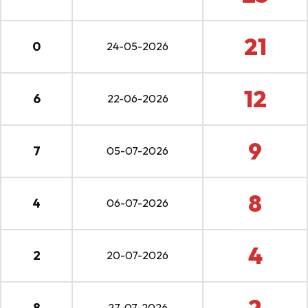
21
0
24-05-2026
12
6
22-06-2026
9
7
05-07-2026
8
4
06-07-2026
4
2
20-07-2026
2
8
27-07-2026