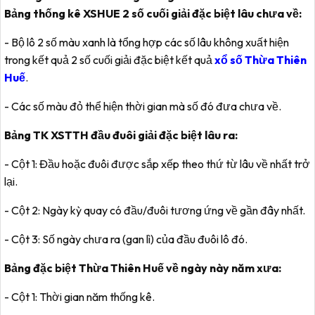
Bảng thống kê XSHUE 2 số cuối giải đặc biệt lâu chưa về:
- Bộ lô 2 số màu xanh là tổng hợp các số lâu không xuất hiện
trong kết quả 2 số cuối giải đặc biệt kết quả
xổ số Thừa Thiên
Huế
.
- Các số màu đỏ thể hiện thời gian mà số đó đưa chưa về.
Bảng TK XSTTH đầu đuôi giải đặc biệt lâu ra:
- Cột 1: Đầu hoặc đuôi được sắp xếp theo thứ từ lâu về nhất trở
lại.
- Cột 2: Ngày kỳ quay có đầu/đuôi tương ứng về gần đây nhất.
- Cột 3: Số ngày chưa ra (gan lì) của đầu đuôi lô đó.
Bảng đặc biệt Thừa Thiên Huế về ngày này năm xưa:
- Cột 1: Thời gian năm thống kê.