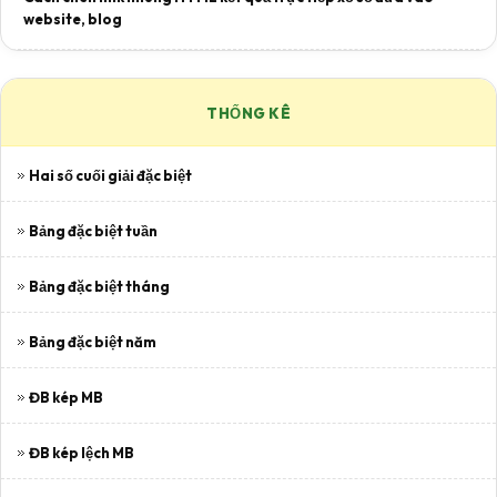
website, blog
THỐNG KÊ
Hai số cuối giải đặc biệt
Bảng đặc biệt tuần
Bảng đặc biệt tháng
Bảng đặc biệt năm
ĐB kép MB
ĐB kép lệch MB