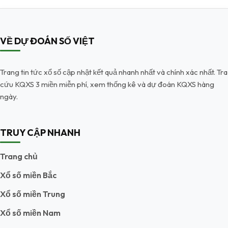
VỀ DỰ ĐOÁN SỐ VIỆT
Trang tin tức xổ số cập nhật kết quả nhanh nhất và chính xác nhất. Tra
cứu KQXS 3 miền miễn phí, xem thống kê và dự đoán KQXS hàng
ngày.
TRUY CẬP NHANH
Trang chủ
Xổ số miền Bắc
Xổ số miền Trung
Xổ số miền Nam