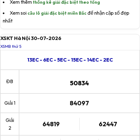
Xem thêm
thống kê giải đặc biệt theo tổng
Xem soi
để nhận cặp số đẹp
cầu lô giải đặc biệt miền Bắc
nhất
XSKT Hà Nội 30-07-2026
XSMB thứ 5
13EC - 6EC - 5EC - 15EC - 14EC - 2EC
ĐB
50834
84097
Giải 1
Giải
64819
62447
2