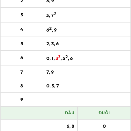
2
8, 9
2
3
3, 7
2
4
6
, 9
5
2, 3, 6
3
2
6
0, 1,
3
, 5
, 6
7
7, 9
8
0, 3, 7
9
ĐẦU
ĐUÔI
6, 8
0