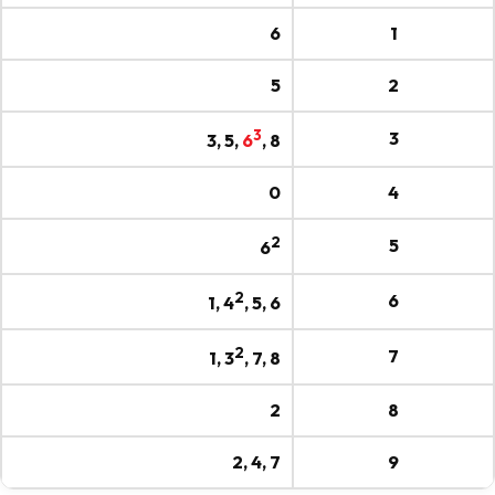
6
1
5
2
3
3
3, 5,
6
, 8
0
4
2
5
6
2
6
1, 4
, 5, 6
2
7
1, 3
, 7, 8
2
8
2, 4, 7
9