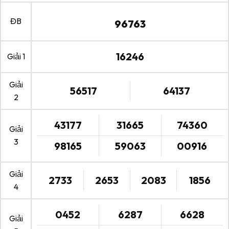
ĐB
96763
16246
Giải 1
Giải
56517
64137
2
43177
31665
74360
Giải
3
98165
59063
00916
Giải
2733
2653
2083
1856
4
0452
6287
6628
Giải