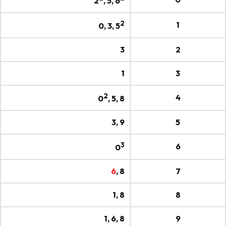
2
, 5, 6
2
1
0, 3, 5
3
2
1
3
2
4
0
, 5, 8
3, 9
5
3
6
0
6
, 8
7
1, 8
8
1, 6, 8
9