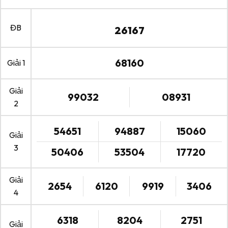
ĐB
26167
68160
Giải 1
Giải
99032
08931
2
54651
94887
15060
Giải
3
50406
53504
17720
Giải
2654
6120
9919
3406
4
6318
8204
2751
Giải