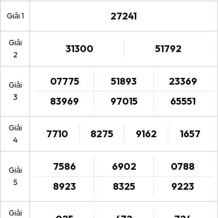
27241
Giải 1
Giải
31300
51792
2
07775
51893
23369
Giải
3
83969
97015
65551
Giải
7710
8275
9162
1657
4
7586
6902
0788
Giải
5
8923
8325
9223
Giải