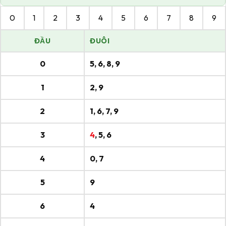
0
1
2
3
4
5
6
7
8
9
ĐẦU
ĐUÔI
0
5, 6, 8, 9
1
2, 9
2
1, 6, 7, 9
3
4
, 5, 6
4
0, 7
5
9
6
4