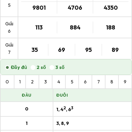
5
9801
4706
4350
Giải
113
884
188
6
Giải
35
69
95
89
7
0
1
2
3
4
5
6
7
8
9
ĐẦU
ĐUÔI
2
3
0
1, 4
, 6
1
3, 8, 9