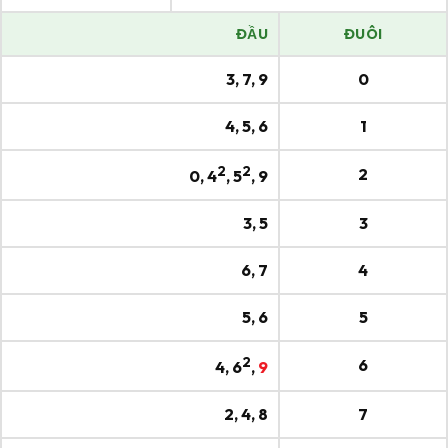
ĐẦU
ĐUÔI
3, 7, 9
0
4, 5, 6
1
2
2
2
0, 4
, 5
, 9
3, 5
3
6, 7
4
5, 6
5
2
6
4, 6
,
9
2, 4, 8
7