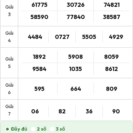
61775
30726
74821
Giải
3
58590
77840
38587
Giải
4484
0727
5505
4929
4
1892
5908
8059
Giải
5
9584
1035
8612
Giải
595
664
809
6
Giải
06
82
36
90
7