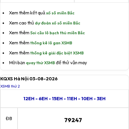
Xem thêm kết quả
xổ số miền Bắc
Xem cao thủ
dự đoán xổ số miền Bắc
Xem thêm
Soi cầu lô bạch thủ miền Bắc
Xem thêm
thống kê lô gan XSMB
Xem thêm
thống kê giải đặc biệt XSMB
Mời bạn
để thử vận may
quay thử XSMB
KQXS Hà Nội 03-08-2026
XSMB thứ 2
12EH - 6EH - 15EH - 11EH - 10EH - 3EH
ĐB
79247